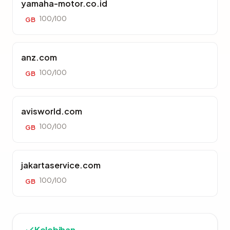
yamaha-motor.co.id
100/100
GB
anz.com
100/100
GB
avisworld.com
100/100
GB
jakartaservice.com
100/100
GB
Kelebihan