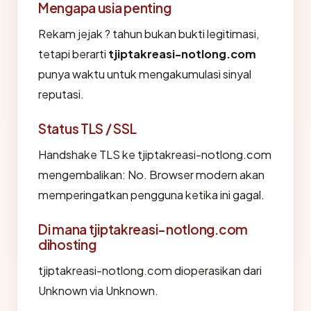
Mengapa usia penting
Rekam jejak ? tahun bukan bukti legitimasi,
tetapi berarti
tjiptakreasi-notlong.com
punya waktu untuk mengakumulasi sinyal
reputasi.
Status TLS / SSL
Handshake TLS ke tjiptakreasi-notlong.com
mengembalikan: No. Browser modern akan
memperingatkan pengguna ketika ini gagal.
Di mana tjiptakreasi-notlong.com
dihosting
tjiptakreasi-notlong.com dioperasikan dari
Unknown via Unknown.