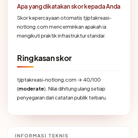
Apa yang dikatakan skor kepada Anda
Skor kepercayaan otomatis tjiptakreasi-
notlong.com mencerminkan apakah ia
mengikuti praktik infrastruktur standar.
Ringkasan skor
tjiptakreasi-notlong.com → 40/100
(
moderate
). Nilai dihitung ulang setiap
penyegaran dari catatan publik terbaru.
INFORMASI TEKNIS