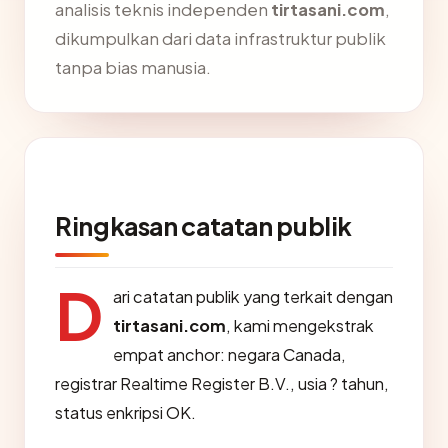
analisis teknis independen
tirtasani.com
,
dikumpulkan dari data infrastruktur publik
tanpa bias manusia.
Ringkasan catatan publik
D
ari catatan publik yang terkait dengan
tirtasani.com
, kami mengekstrak
empat anchor: negara Canada,
registrar Realtime Register B.V., usia ? tahun,
status enkripsi OK.