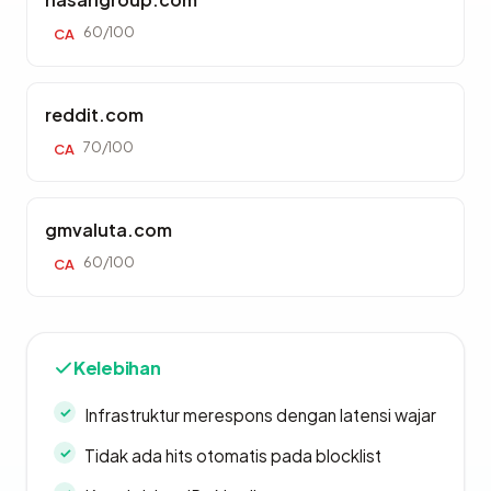
60/100
CA
reddit.com
70/100
CA
gmvaluta.com
60/100
CA
Kelebihan
Infrastruktur merespons dengan latensi wajar
Tidak ada hits otomatis pada blocklist