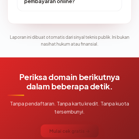
pembayaran online?
Laporan ini dibuat otomatis dari sinyal teknis publik. Ini bukan
nasihat hukum atau finansial.
Periksa domain berikutnya
dalam beberapa detik.
Tanpa pendaftaran. Tanpa kartu kredit. Tanpa kuota
tersembunyi.
Mulai cek gratis →