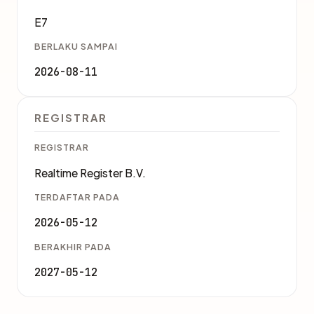
E7
BERLAKU SAMPAI
2026-08-11
REGISTRAR
REGISTRAR
Realtime Register B.V.
TERDAFTAR PADA
2026-05-12
BERAKHIR PADA
2027-05-12