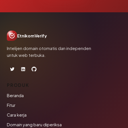
EtnikomVerify
Intelijen domain otomatis dan independen
untuk web terbuka.
PRODUK
Beranda
Fitur
Cara kerja
Domain yang baru diperiksa