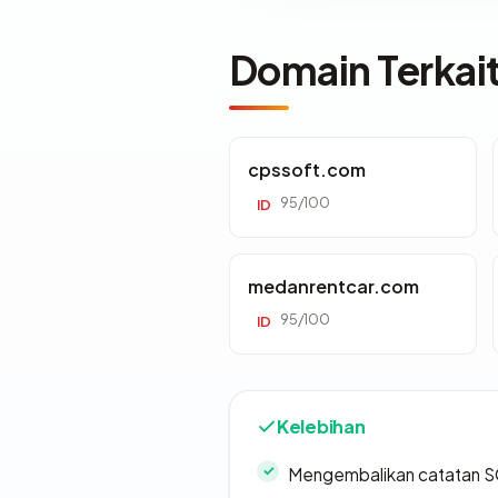
Domain Terkai
cpssoft.com
95/100
ID
medanrentcar.com
95/100
ID
Kelebihan
Mengembalikan catatan SO