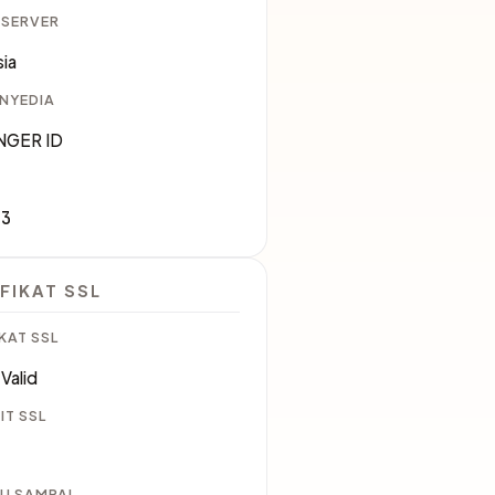
 SERVER
ia
ENYEDIA
NGER ID
83
FIKAT SSL
KAT SSL
Valid
IT SSL
U SAMPAI