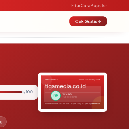
Fitur
Cara
Populer
Cek Gratis
/ 100
lu