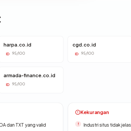
t
harpa.co.id
cgd.co.id
95/100
95/100
ID
ID
armada-finance.co.id
95/100
ID
Kekurangan
A dan TXT yang valid
Industri situs tidak jelas