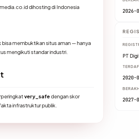
gamedia.co.id dihosting di Indonesia
2026-
REGI
dak bisa membuktikan situs aman — hanya
REGIST
us mengikuti standar industri.
PT Digi
TERDAF
t
2020-
BERAKH
erperingkat
very_safe
dengan skor
2027-
akta infrastruktur publik.