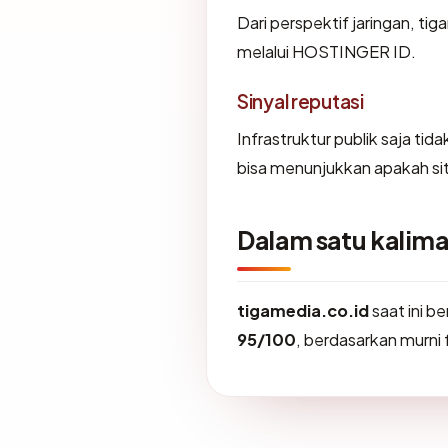
Dari perspektif jaringan, ti
melalui HOSTINGER ID.
Sinyal reputasi
Infrastruktur publik saja ti
bisa menunjukkan apakah sit
Dalam satu kalima
tigamedia.co.id
saat ini b
95/100
, berdasarkan murni f