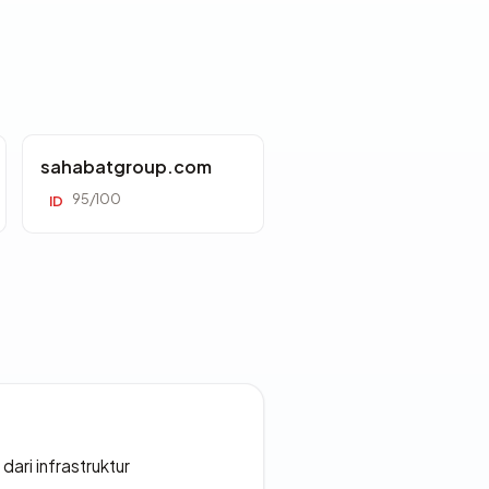
sahabatgroup.com
95/100
ID
 dari infrastruktur