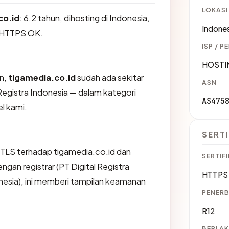
LOKASI
co.id
: 6.2 tahun, dihosting di Indonesia,
Indones
 HTTPS OK.
ISP / P
HOSTI
an,
tigamedia.co.id
sudah ada sekitar
ASN
 Registra Indonesia — dalam kategori
AS475
l kami.
SERTI
TLS terhadap tigamedia.co.id dan
SERTIFI
an registrar (PT Digital Registra
HTTPS 
nesia), ini memberi tampilan keamanan
PENERB
R12
BERLAK