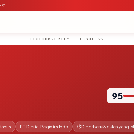
95%
ETNIKOMVERIFY · ISSUE 22
95
 tahun
PT Digital Registra Indo
Diperbarui
3 bulan yang la