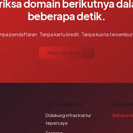
riksa domain berikutnya da
beberapa detik.
npa pendaftaran. Tanpa kartu kredit. Tanpa kuota tersembun
Mulai cek gratis →
K
PERUSAHAAN
BAHAS
Didukung infrastruktur
Bahasa I
tepercaya