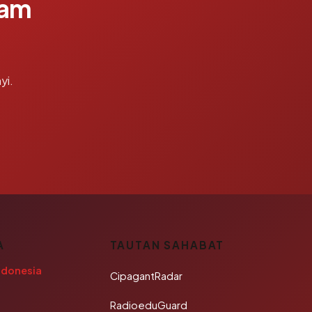
lam
yi.
A
TAUTAN SAHABAT
ndonesia
CipagantRadar
RadioeduGuard