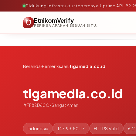
Didukung infrastruktur tepercaya
·
Uptime API: 99.
EtnikomVerify
PERIKSA APAKAH SEBUAH SITUS AMAN, TEPERCAYA, DAN TERVERIFIKASI DALAM HITUNGAN DETIK.
Beranda
›
Pemeriksaan
›
tigamedia.co.id
tigamedia.co.id
#FF82D6CC · Sangat Aman
Indonesia
147.93.80.17
HTTPS Valid
6.2