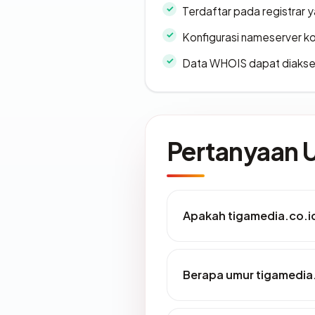
Terdaftar pada registrar
Konfigurasi nameserver k
Data WHOIS dapat diaks
Pertanyaan
Apakah tigamedia.co.id
Berapa umur tigamedia