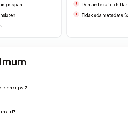
 yang mapan
Domain baru terdaftar
onsisten
Tidak ada metadata S
es
 Umum
 dienkripsi?
.co.id?