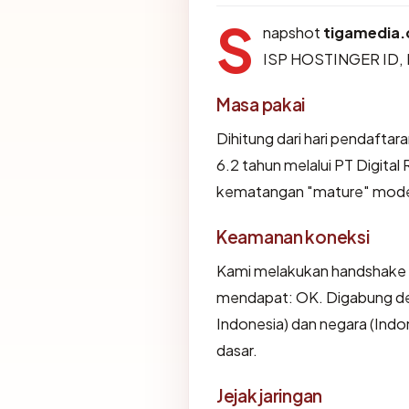
S
napshot
tigamedia.
ISP HOSTINGER ID,
Masa pakai
Dihitung dari hari pendaftar
6.2 tahun melalui PT Digital
kematangan "mature" mode
Keamanan koneksi
Kami melakukan handshake 
mendapat: OK. Digabung deng
Indonesia) dan negara (Indo
dasar.
Jejak jaringan