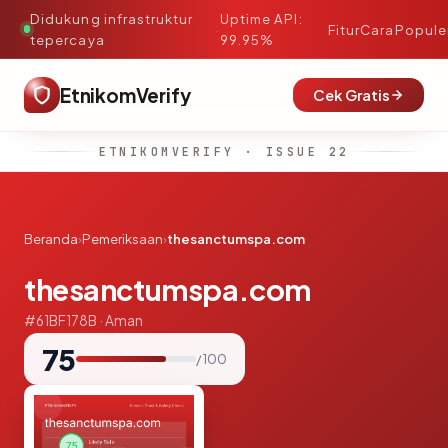
Didukung infrastruktur
Uptime API:
·
Fitur
Cara
Popule
tepercaya
99.95%
EtnikomVerify
Cek Gratis
ETNIKOMVERIFY · ISSUE 22
Beranda
›
Pemeriksaan
›
thesanctumspa.com
thesanctumspa.com
#61BF178B · Aman
75
/ 100