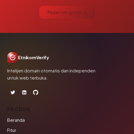
Mulai cek gratis →
EtnikomVerify
Intelijen domain otomatis dan independen
untuk web terbuka.
PRODUK
Beranda
Fitur