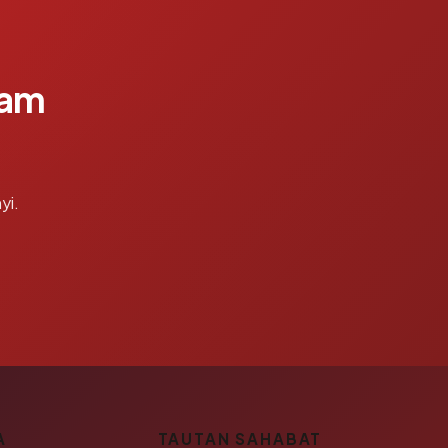
lam
yi.
A
TAUTAN SAHABAT