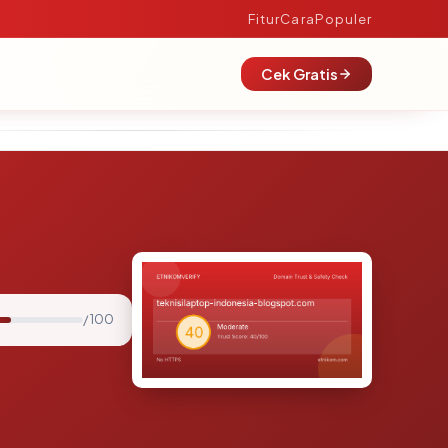
Fitur
Cara
Populer
Cek Gratis
/ 100