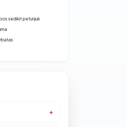
os sedikit petunjuk
lama
erbatas