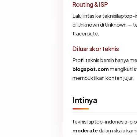
Routing & ISP
Lalu lintas ke teknisilaptop
di Unknown di Unknown — ter
traceroute.
Di luar skor teknis
Profil teknis bersih hanya 
blogspot.com
mengikuti st
membuktikan konten jujur.
Intinya
teknisilaptop-indonesia-bl
moderate
dalam skala kami