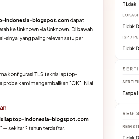
Tidak
LOKASI
op-indonesia-blogspot.com
dapat
Tidak D
arah ke Unknown via Unknown. Di bawah
ISP / P
l-sinyal yang paling relevan satu per
Tidak D
SERTI
 konfigurasi TLS teknisilaptop-
SERTIFI
a probe kami mengembalikan "OK". Nilai
Tanpa 
an
REGI
isilaptop-indonesia-blogspot.com
REGIST
— sekitar ? tahun terdaftar.
Tidak D