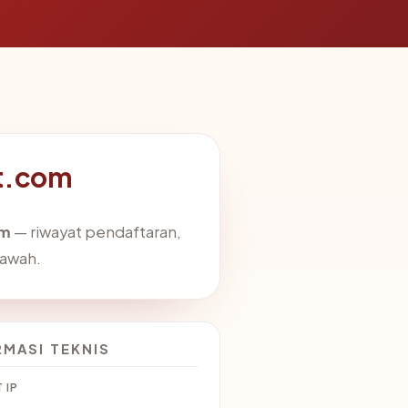
ot.com
om
— riwayat pendaftaran,
bawah.
RMASI TEKNIS
 IP