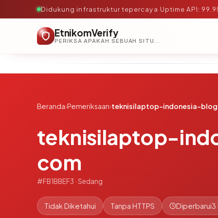
Didukung infrastruktur tepercaya
·
Uptime API: 99.
EtnikomVerify
PERIKSA APAKAH SEBUAH SITUS AMAN, TEPERCAYA, DAN TERVERIFIKASI DALAM HITUNGAN DETIK.
Beranda
›
Pemeriksaan
›
teknisilaptop-indonesia-blo
teknisilaptop-ind
com
#FB1BBEF3 · Sedang
Tidak Diketahui
Tanpa HTTPS
Diperbarui
3