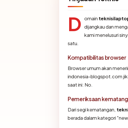
D
omain
teknisilapt
dijangkau dan meng
kami menelusuri sinya
satu.
Kompatibilitas browser
Browser umum akan menerima
indonesia-blogspot.com jik
saat ini: No.
Pemeriksaan kematang
Dari segi kematangan,
tekn
berada dalam kategori "new" 