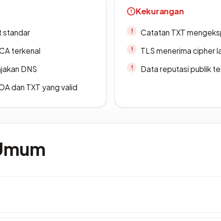
Kekurangan
t standar
Catatan TXT mengeksp
 CA terkenal
TLS menerima cipher 
ajakan DNS
Data reputasi publik t
A dan TXT yang valid
 Umum