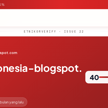
95%
ETNIKOMVERIFY · ISSUE 22
gspot.com
onesia-blogspot.
40
 bulan yang lalu