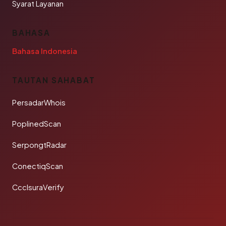
Syarat Layanan
BAHASA
Bahasa Indonesia
TAUTAN SAHABAT
PersadarWhois
PoplinedScan
SerpongtRadar
ConectiqScan
CcclsuraVerify