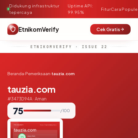
Didukung infrastruktur
Uptime API:
·
Fitur
Cara
Popule
tepercaya
99.95%
EtnikomVerify
Cek Gratis
ETNIKOMVERIFY · ISSUE 22
Beranda
›
Pemeriksaan
›
tauzia.com
tauzia.com
#3473D94A · Aman
75
/ 100