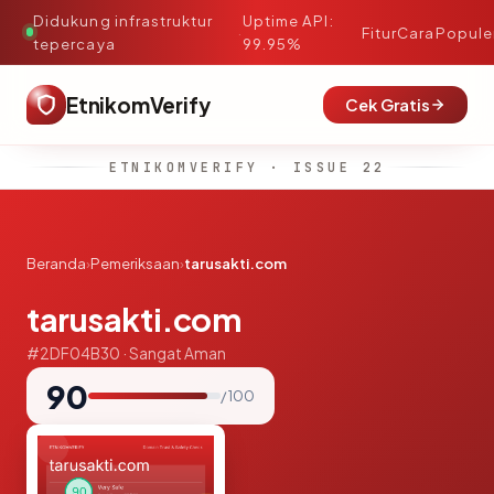
Didukung infrastruktur
Uptime API:
·
Fitur
Cara
Popule
tepercaya
99.95%
EtnikomVerify
Cek Gratis
ETNIKOMVERIFY · ISSUE 22
Beranda
›
Pemeriksaan
›
tarusakti.com
tarusakti.com
#2DF04B30 · Sangat Aman
90
/ 100