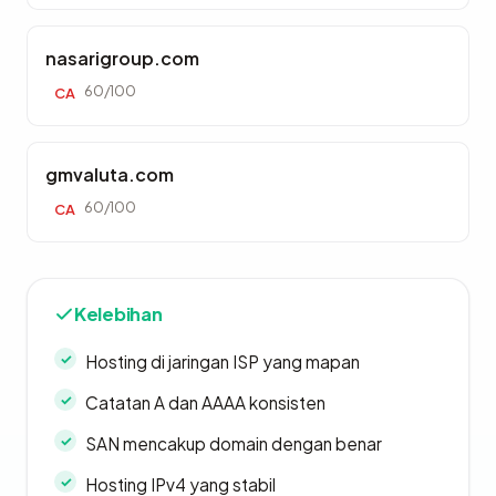
nasarigroup.com
60/100
CA
gmvaluta.com
60/100
CA
Kelebihan
Hosting di jaringan ISP yang mapan
Catatan A dan AAAA konsisten
SAN mencakup domain dengan benar
Hosting IPv4 yang stabil