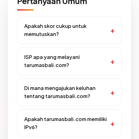
Pertanyaan Umum
Apakah skor cukup untuk
memutuskan?
ISP apa yang melayani
tarumasbali.com?
Di mana mengajukan keluhan
tentang tarumasbali.com?
Apakah tarumasbali.com memiliki
IPv6?