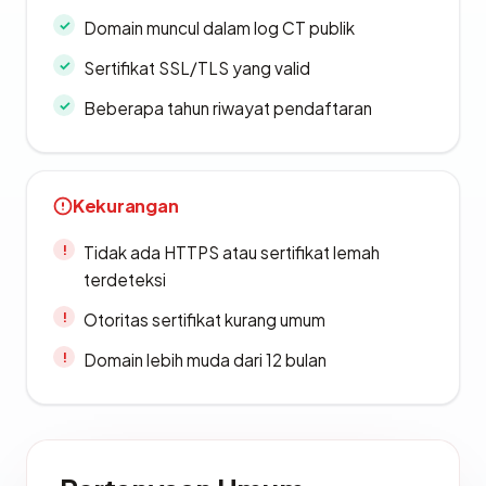
Domain muncul dalam log CT publik
Sertifikat SSL/TLS yang valid
Beberapa tahun riwayat pendaftaran
Kekurangan
Tidak ada HTTPS atau sertifikat lemah
terdeteksi
Otoritas sertifikat kurang umum
Domain lebih muda dari 12 bulan