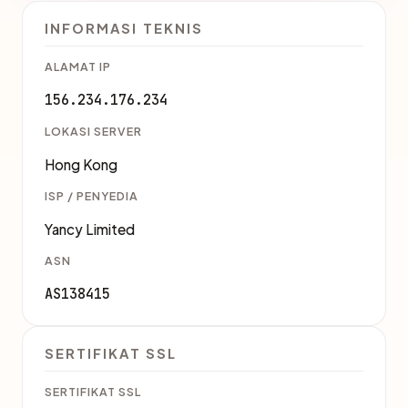
INFORMASI TEKNIS
ALAMAT IP
156.234.176.234
LOKASI SERVER
Hong Kong
ISP / PENYEDIA
Yancy Limited
ASN
AS138415
SERTIFIKAT SSL
SERTIFIKAT SSL