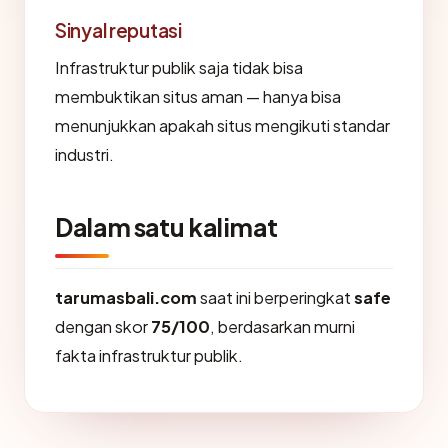
Sinyal reputasi
Infrastruktur publik saja tidak bisa
membuktikan situs aman — hanya bisa
menunjukkan apakah situs mengikuti standar
industri.
Dalam satu kalimat
tarumasbali.com
saat ini berperingkat
safe
dengan skor
75/100
, berdasarkan murni
fakta infrastruktur publik.