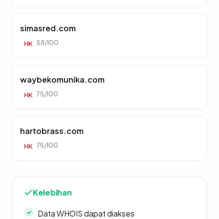
simasred.com
58/100
HK
waybekomunika.com
75/100
HK
hartobrass.com
75/100
HK
Kelebihan
Data WHOIS dapat diakses