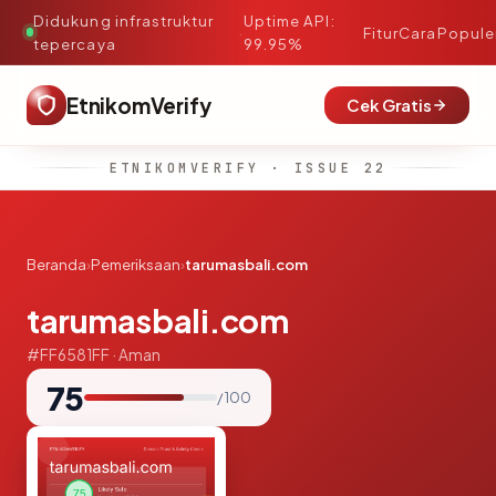
Didukung infrastruktur
Uptime API:
·
Fitur
Cara
Popule
tepercaya
99.95%
EtnikomVerify
Cek Gratis
ETNIKOMVERIFY · ISSUE 22
Beranda
›
Pemeriksaan
›
tarumasbali.com
tarumasbali.com
#FF6581FF · Aman
75
/ 100