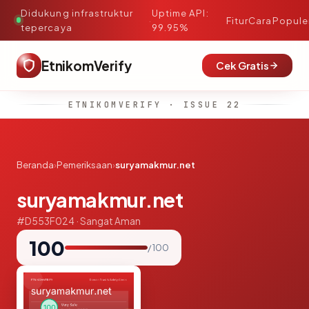
Didukung infrastruktur
Uptime API:
·
Fitur
Cara
Popule
tepercaya
99.95%
EtnikomVerify
Cek Gratis
ETNIKOMVERIFY · ISSUE 22
Beranda
›
Pemeriksaan
›
suryamakmur.net
suryamakmur.net
#D553F024 · Sangat Aman
100
/ 100