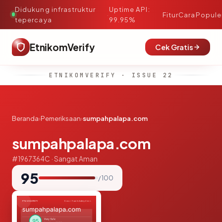
Didukung infrastruktur
Uptime API:
·
Fitur
Cara
Popule
tepercaya
99.95%
EtnikomVerify
Cek Gratis
ETNIKOMVERIFY · ISSUE 22
Beranda
›
Pemeriksaan
›
sumpahpalapa.com
sumpahpalapa.com
#1967364C · Sangat Aman
95
/ 100