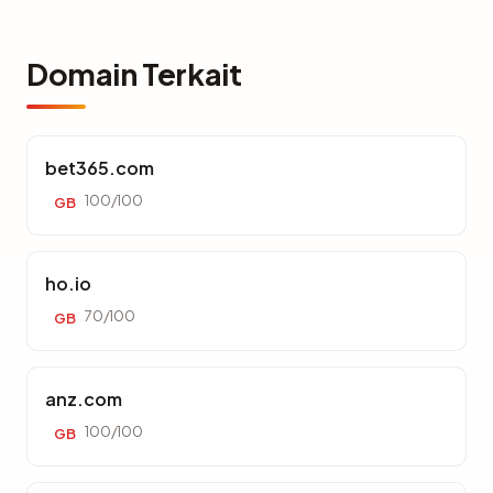
Domain Terkait
bet365.com
100/100
GB
ho.io
70/100
GB
anz.com
100/100
GB