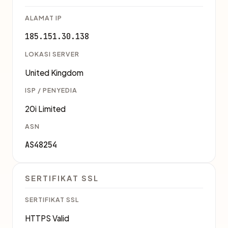
ALAMAT IP
185.151.30.138
LOKASI SERVER
United Kingdom
ISP / PENYEDIA
20i Limited
ASN
AS48254
SERTIFIKAT SSL
SERTIFIKAT SSL
HTTPS Valid