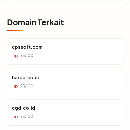
Domain Terkait
cpssoft.com
95/100
ID
harpa.co.id
95/100
ID
cgd.co.id
95/100
ID