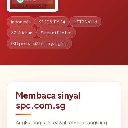
Indonesia
91.108.116.14
HTTPS Valid
30.4 tahun
Singnet Pte Ltd
Diperbarui
3 bulan yang lalu
Membaca sinyal
spc.com.sg
Angka-angka di bawah berasal langsung