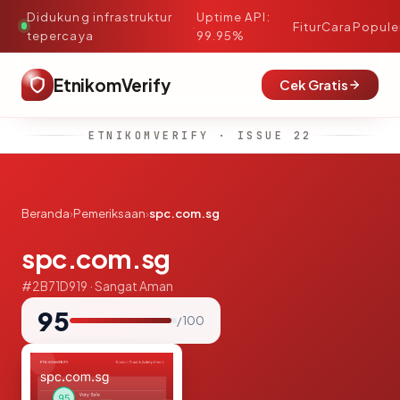
Didukung infrastruktur
Uptime API:
·
Fitur
Cara
Popule
tepercaya
99.95%
EtnikomVerify
Cek Gratis
ETNIKOMVERIFY · ISSUE 22
Beranda
›
Pemeriksaan
›
spc.com.sg
spc.com.sg
#2B71D919 · Sangat Aman
95
/ 100