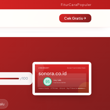
Fitur
Cara
Populer
Cek Gratis
/ 100
alu