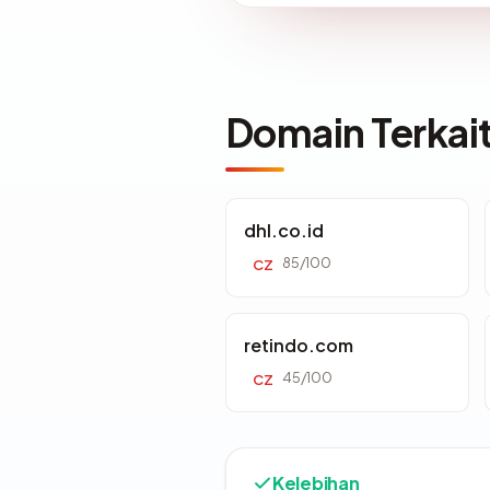
Domain Terkai
dhl.co.id
85/100
CZ
retindo.com
45/100
CZ
Kelebihan