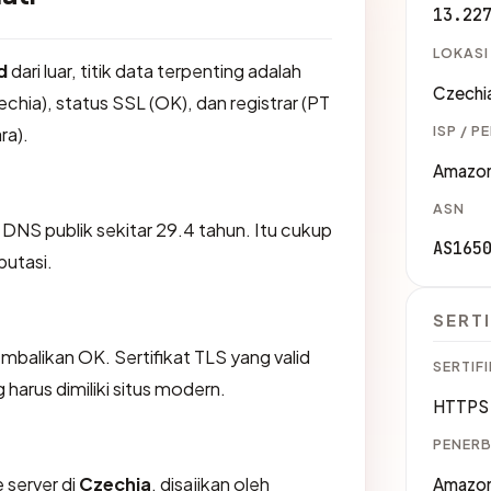
13.22
LOKASI
d
dari luar, titik data terpenting adalah
Czechi
chia), status SSL (OK), dan registrar (PT
ISP / P
ra).
Amazon
ASN
i DNS publik sekitar 29.4 tahun. Itu cukup
AS165
putasi.
SERTI
likan OK. Sertifikat TLS yang valid
SERTIFI
harus dimiliki situs modern.
HTTPS 
PENERB
 server di
Czechia
, disajikan oleh
Amazon