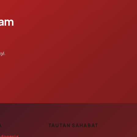
lam
yi.
A
TAUTAN SAHABAT
ndonesia