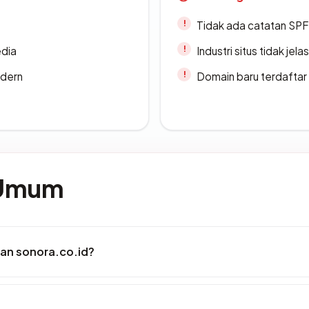
Tidak ada catatan SP
edia
Industri situs tidak jelas
odern
Domain baru terdaftar
 Umum
an sonora.co.id?