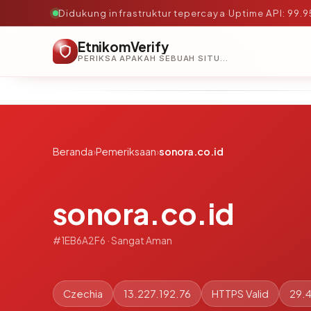
Didukung infrastruktur tepercaya
·
Uptime API: 99.
EtnikomVerify
PERIKSA APAKAH SEBUAH SITUS AMAN, TEPERCAYA, DAN TERVERIFIKASI DALAM HITUNGAN DETIK.
Beranda
›
Pemeriksaan
›
sonora.co.id
sonora.co.id
#1EB6A2F6 · Sangat Aman
Czechia
13.227.192.76
HTTPS Valid
29.4