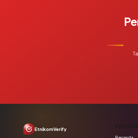
Pe
Ta
PRODU
EtnikomVerify
Beranda