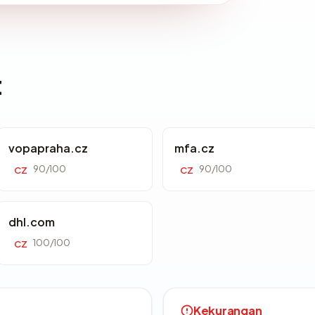
t
vopapraha.cz
mfa.cz
90/100
90/100
CZ
CZ
dhl.com
100/100
CZ
Kekurangan