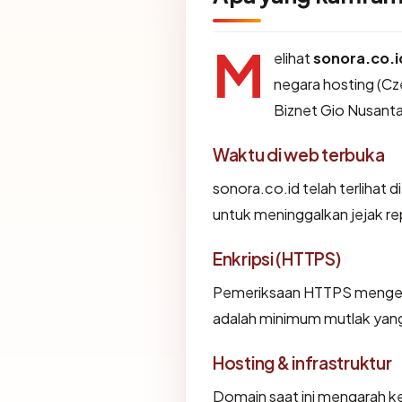
M
elihat
sonora.co.i
negara hosting (Cze
Biznet Gio Nusanta
Waktu di web terbuka
sonora.co.id telah terlihat d
untuk meninggalkan jejak re
Enkripsi (HTTPS)
Pemeriksaan HTTPS mengemba
adalah minimum mutlak yang 
Hosting & infrastruktur
Domain saat ini mengarah ke