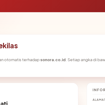
ekilas
aan otomatis terhadap
sonora.co.id
. Setiap angka di baw
INFO
ALAMAT
ati