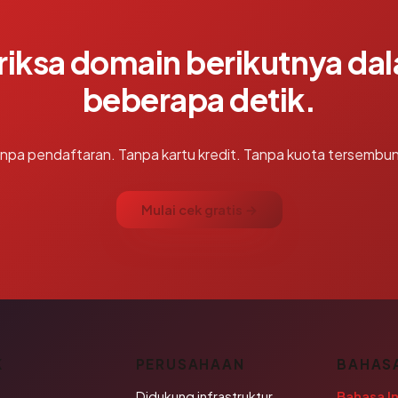
riksa domain berikutnya da
beberapa detik.
npa pendaftaran. Tanpa kartu kredit. Tanpa kuota tersembun
Mulai cek gratis →
K
PERUSAHAAN
BAHAS
Didukung infrastruktur
Bahasa I