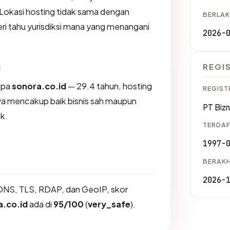
Lokasi hosting tidak sama dengan
BERLAK
i tahu yurisdiksi mana yang menangani
2026-
g
REGI
upa
sonora.co.id
— 29.4 tahun, hosting
REGIST
nya mencakup baik bisnis sah maupun
PT Bizn
k.
TERDAF
1997-
BERAKH
2026-
DNS, TLS, RDAP, dan GeoIP, skor
a.co.id
ada di
95/100
(
very_safe
).