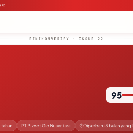
95%
ETNIKOMVERIFY · ISSUE 22
95
 tahun
PT Biznet Gio Nusantara
Diperbarui
3 bulan yang l