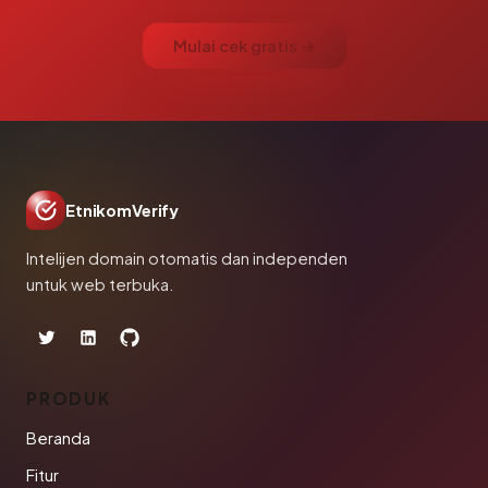
Mulai cek gratis →
EtnikomVerify
Intelijen domain otomatis dan independen
untuk web terbuka.
PRODUK
Beranda
Fitur