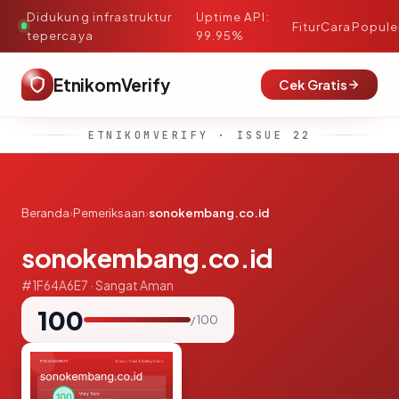
Didukung infrastruktur
Uptime API:
·
Fitur
Cara
Popule
tepercaya
99.95%
EtnikomVerify
Cek Gratis
ETNIKOMVERIFY · ISSUE 22
Beranda
›
Pemeriksaan
›
sonokembang.co.id
sonokembang.co.id
#1F64A6E7 · Sangat Aman
100
/ 100