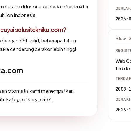
om
berada di Indonesia, pada infrastruktur
BERLAK
uh Ion Indonesia.
2026-
ayai solusiteknika.com?
REGI
us dengan SSL valid, beberapa tahun
muka cenderung berskor lebih tinggi.
REGIST
Web Co
ika.com
ted db
TERDAF
2008-
saan otomatis kami menempatkan
itu kategori "very_safe".
BERAKH
2026-