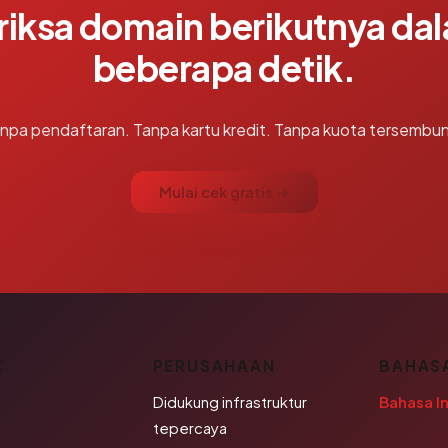
riksa domain berikutnya da
beberapa detik.
npa pendaftaran. Tanpa kartu kredit. Tanpa kuota tersembun
Mulai cek gratis →
K
PERUSAHAAN
BAHAS
Didukung infrastruktur
Bahasa I
tepercaya