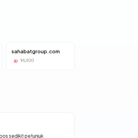
sahabatgroup.com
95/100
ID
os sedikit petunjuk