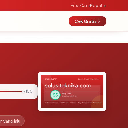
Fitur
Cara
Populer
Cek Gratis
/ 100
n yang lalu