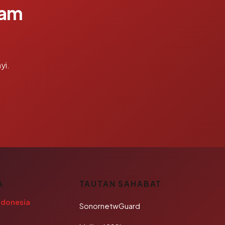
lam
yi.
A
TAUTAN SAHABAT
ndonesia
SonornetwGuard