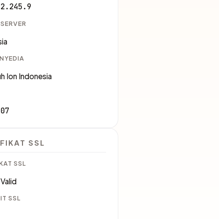
12.245.9
 SERVER
ia
ENYEDIA
uh Ion Indonesia
107
FIKAT SSL
KAT SSL
Valid
IT SSL