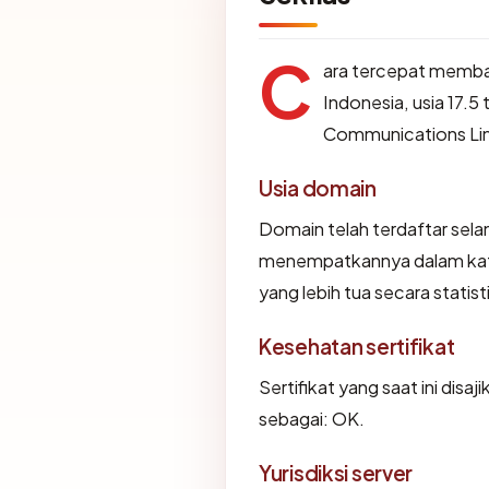
C
ara tercepat memb
Indonesia, usia 17.
Communications Li
Usia domain
Domain telah terdaftar sela
menempatkannya dalam kat
yang lebih tua secara statist
Kesehatan sertifikat
Sertifikat yang saat ini disaj
sebagai: OK.
Yurisdiksi server