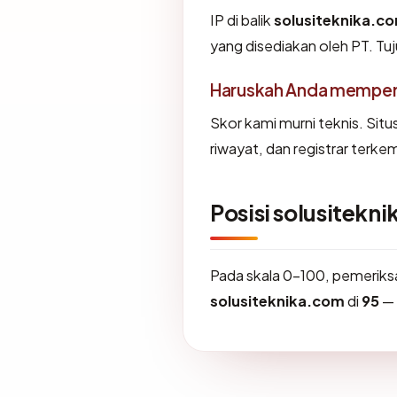
IP di balik
solusiteknika.c
yang disediakan oleh PT. Tuj
Haruskah Anda memperc
Skor kami murni teknis. Sit
riwayat, dan registrar terke
Posisi solusitekn
Pada skala 0-100, pemerik
solusiteknika.com
di
95
— 