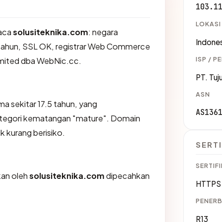
103.1
LOKASI
aca
solusiteknika.com
: negara
Indones
5 tahun, SSL OK, registrar Web Commerce
ISP / P
mited dba WebNic.cc.
PT. Tuj
ASN
ma sekitar 17.5 tahun, yang
AS136
egori kematangan "mature". Domain
ik kurang berisiko.
SERTI
SERTIFI
ikan oleh
solusiteknika.com
dipecahkan
HTTPS 
PENERB
R13