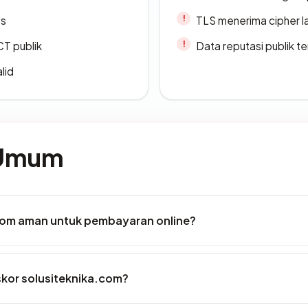
es
TLS menerima cipher 
CT publik
Data reputasi publik t
lid
 Umum
com aman untuk pembayaran online?
kor solusiteknika.com?