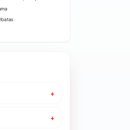
lama
erbatas