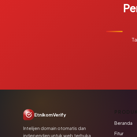
Pe
Ta
PRODU
EtnikomVerify
Beranda
Intelijen domain otomatis dan
Fitur
independen untuk web terbuka.