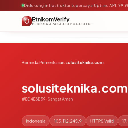
Didukung infrastruktur tepercaya
·
Uptime API: 99.
EtnikomVerify
PERIKSA APAKAH SEBUAH SITUS AMAN, TEPERCAYA, DAN TERVERIFIKASI DALAM HITUNGAN DETIK.
Beranda
›
Pemeriksaan
›
solusiteknika.com
solusiteknika.com
#BD4E8B59 · Sangat Aman
Indonesia
103.112.245.9
HTTPS Valid
17