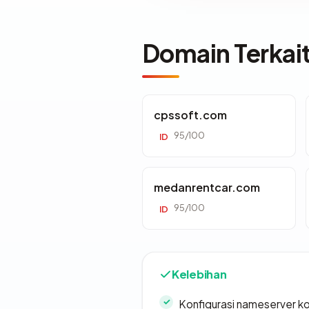
Domain Terkai
cpssoft.com
95/100
ID
medanrentcar.com
95/100
ID
Kelebihan
Konfigurasi nameserver k