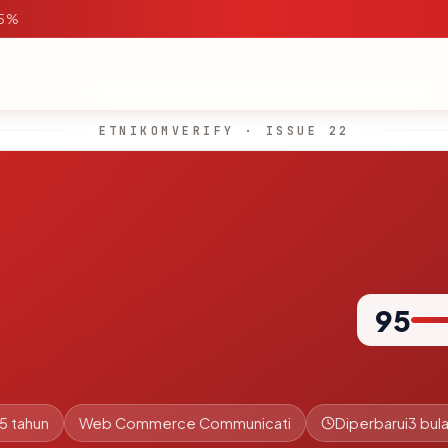
95%
ETNIKOMVERIFY · ISSUE 22
95
.5 tahun
Web Commerce Communicati
Diperbarui
3 bula