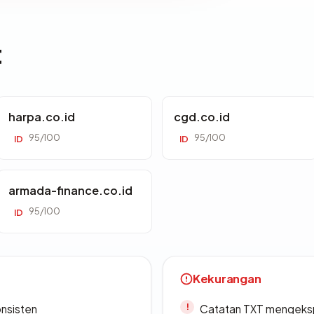
t
harpa.co.id
cgd.co.id
95/100
95/100
ID
ID
armada-finance.co.id
95/100
ID
Kekurangan
onsisten
Catatan TXT mengeksp