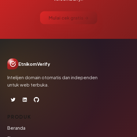
Mulai cek gratis →
EtnikomVerify
Intelijen domain otomatis dan independen
untuk web terbuka.
PRODUK
Beranda