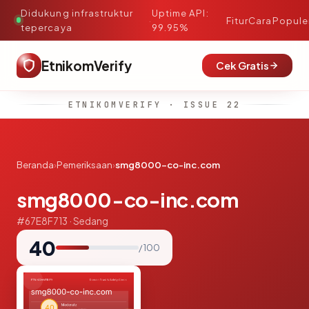
Didukung infrastruktur
Uptime API:
·
Fitur
Cara
Popule
tepercaya
99.95%
EtnikomVerify
Cek Gratis
ETNIKOMVERIFY · ISSUE 22
Beranda
›
Pemeriksaan
›
smg8000-co-inc.com
smg8000-co-inc.com
#67E8F713 · Sedang
40
/ 100