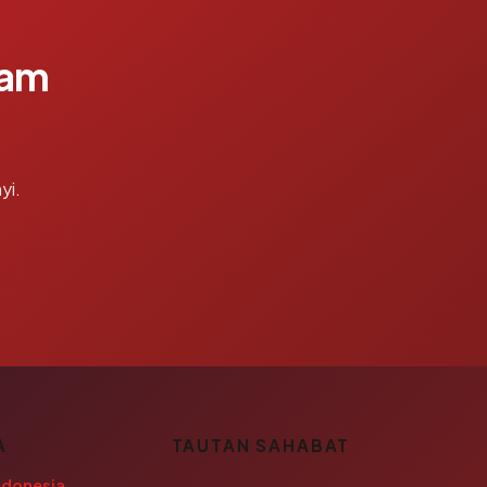
lam
yi.
A
TAUTAN SAHABAT
ndonesia