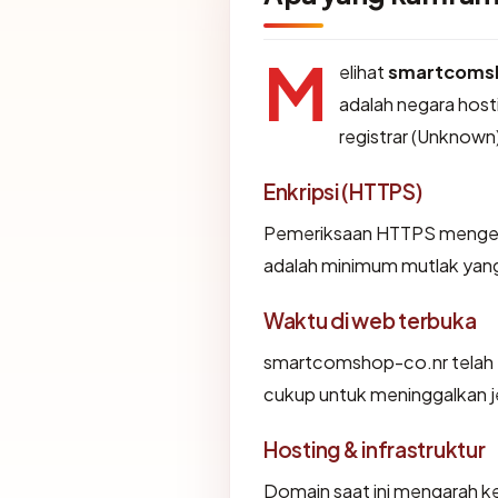
M
elihat
smartcoms
adalah negara host
registrar (Unknown
Enkripsi (HTTPS)
Pemeriksaan HTTPS mengemba
adalah minimum mutlak yang 
Waktu di web terbuka
smartcomshop-co.nr telah ter
cukup untuk meninggalkan je
Hosting & infrastruktur
Domain saat ini mengarah ke