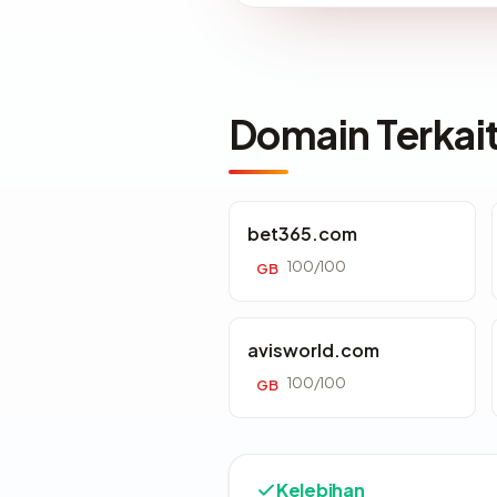
Domain Terkai
bet365.com
100/100
GB
avisworld.com
100/100
GB
Kelebihan