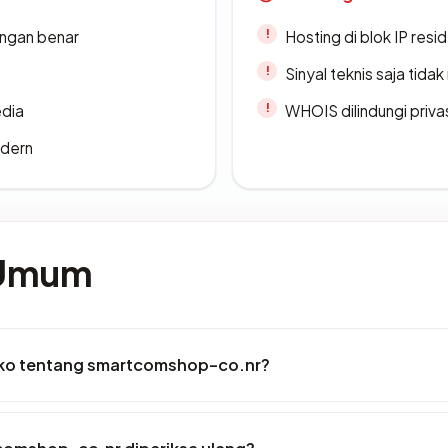
ngan benar
Hosting di blok IP resi
Sinyal teknis saja tid
edia
WHOIS dilindungi priva
odern
 Umum
siko tentang smartcomshop-co.nr?