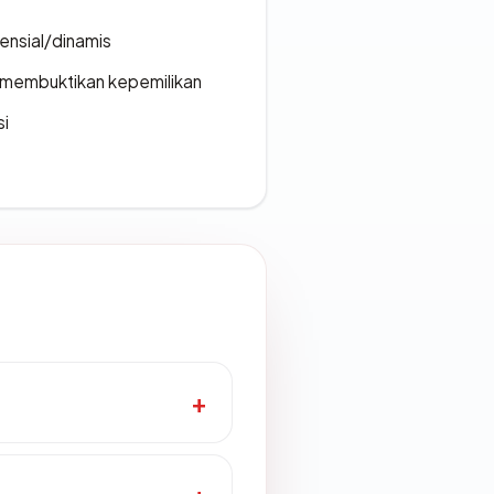
densial/dinamis
ak membuktikan kepemilikan
si