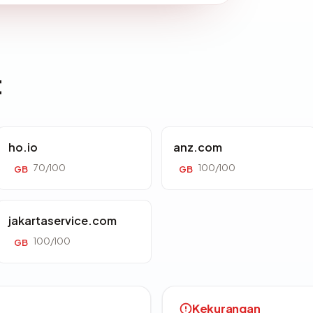
t
ho.io
anz.com
70/100
100/100
GB
GB
jakartaservice.com
100/100
GB
Kekurangan