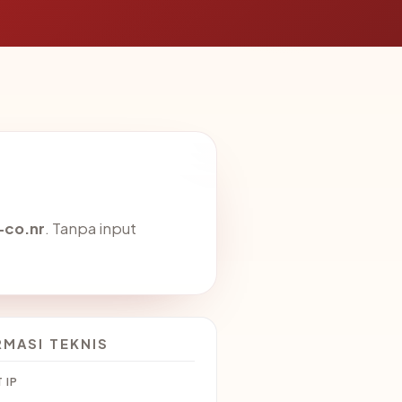
co.nr
. Tanpa input
RMASI TEKNIS
 IP