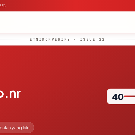
95%
ETNIKOMVERIFY · ISSUE 22
.nr
40
 bulan yang lalu