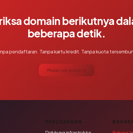
riksa domain berikutnya da
beberapa detik.
npa pendaftaran. Tanpa kartu kredit. Tanpa kuota tersembun
Mulai cek gratis →
K
PERUSAHAAN
BAHAS
Didukung infrastruktur
Bahasa I