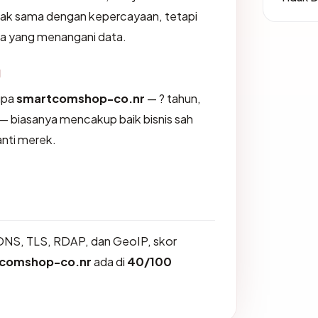
dak sama dengan kepercayaan, tetapi
na yang menangani data.
g
upa
smartcomshop-co.nr
— ? tahun,
— biasanya mencakup baik bisnis sah
nti merek.
DNS, TLS, RDAP, dan GeoIP, skor
comshop-co.nr
ada di
40/100