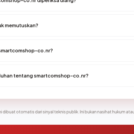
comshop-co.nr diperiksa ulang?
tuk memutuskan?
 smartcomshop-co.nr?
eluhan tentang smartcomshop-co.nr?
i dibuat otomatis dari sinyal teknis publik. Ini bukan nasihat hukum atau