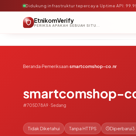
Didukung infrastruktur tepercaya
·
Uptime API: 99.
EtnikomVerify
PERIKSA APAKAH SEBUAH SITUS AMAN, TEPERCAYA, DAN TERVERIFIKASI DALAM HITUNGAN DETIK.
Beranda
›
Pemeriksaan
›
smartcomshop-co.nr
smartcomshop-co
#705D78A9 · Sedang
Tidak Diketahui
Tanpa HTTPS
Diperbarui
3