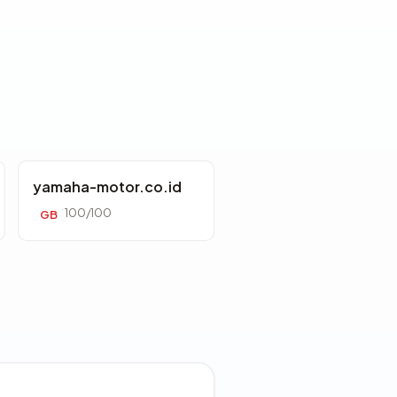
yamaha-motor.co.id
100/100
GB