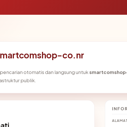
 smartcomshop-co.nr
i pencarian otomatis dan langsung untuk
smartcomshop-
astruktur publik.
INFO
ALAMAT
ati