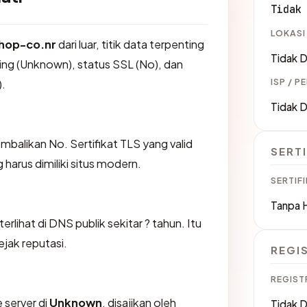
Tidak
LOKASI
hop-co.nr
dari luar, titik data terpenting
Tidak D
ing (Unknown), status SSL (No), dan
ISP / P
).
Tidak D
likan No. Sertifikat TLS yang valid
SERTI
harus dimiliki situs modern.
SERTIFI
Tanpa 
lihat di DNS publik sekitar ? tahun. Itu
jak reputasi.
REGI
REGIST
 server di
Unknown
, disajikan oleh
Tidak D