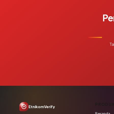
Pe
Ta
PRODU
EtnikomVerify
Beranda