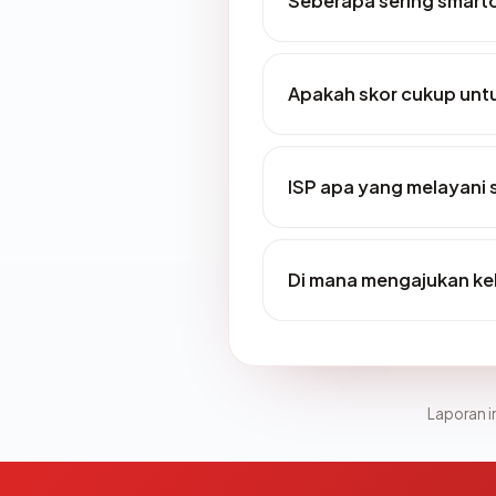
Seberapa sering smart
Apakah skor cukup un
ISP apa yang melayani
Di mana mengajukan k
Laporan in