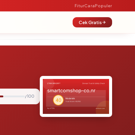
Fitur
Cara
Populer
Cek Gratis
/ 100