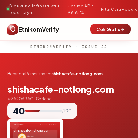
Didukung infrastruktur
Uptime API:
·
Fitur
Cara
Popule
tepercaya
99.95%
EtnikomVerify
Cek Gratis
ETNIKOMVERIFY · ISSUE 22
Beranda
›
Pemeriksaan
›
shishacafe-notlong.com
shishacafe-notlong.com
#3A90ABAC · Sedang
40
/ 100