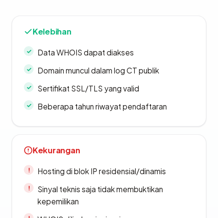
Kelebihan
Data WHOIS dapat diakses
Domain muncul dalam log CT publik
Sertifikat SSL/TLS yang valid
Beberapa tahun riwayat pendaftaran
Kekurangan
Hosting di blok IP residensial/dinamis
Sinyal teknis saja tidak membuktikan
kepemilikan