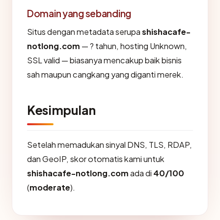
Domain yang sebanding
Situs dengan metadata serupa
shishacafe-
notlong.com
— ? tahun, hosting Unknown,
SSL valid — biasanya mencakup baik bisnis
sah maupun cangkang yang diganti merek.
Kesimpulan
Setelah memadukan sinyal DNS, TLS, RDAP,
dan GeoIP, skor otomatis kami untuk
shishacafe-notlong.com
ada di
40/100
(
moderate
).