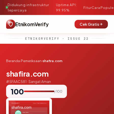
Didukung infrastruktur
Uptime API:
·
Fitur
Cara
Popule
tepercaya
99.95%
EtnikomVerify
Cek Gratis
ETNIKOMVERIFY · ISSUE 22
Beranda
›
Pemeriksaan
›
shafira.com
shafira.com
#5FAAC581 · Sangat Aman
100
/ 100