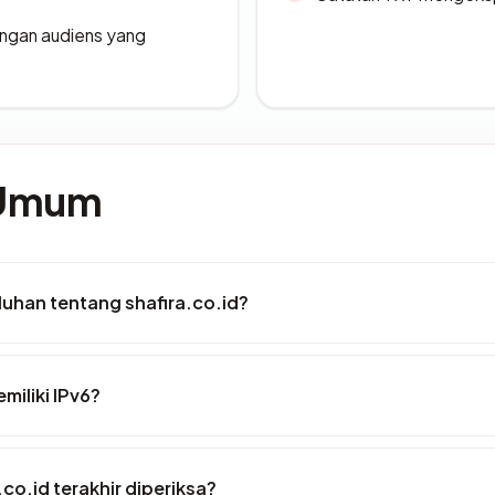
engan audiens yang
 Umum
uhan tentang shafira.co.id?
miliki IPv6?
.co.id terakhir diperiksa?