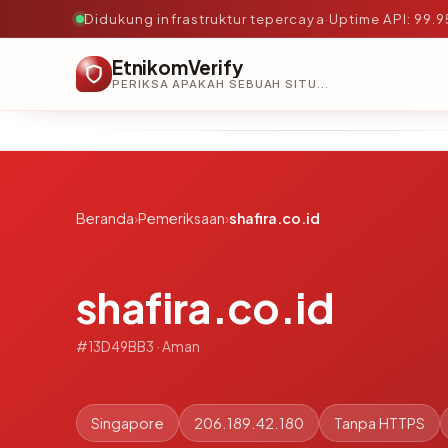
Didukung infrastruktur tepercaya
·
Uptime API: 99.
EtnikomVerify
PERIKSA APAKAH SEBUAH SITUS AMAN, TEPERCAYA, DAN TERVERIFIKASI DALAM HITUNGAN DETIK.
Beranda
›
Pemeriksaan
›
shafira.co.id
shafira.co.id
#13D49BB3 · Aman
Singapore
206.189.42.180
Tanpa HTTPS