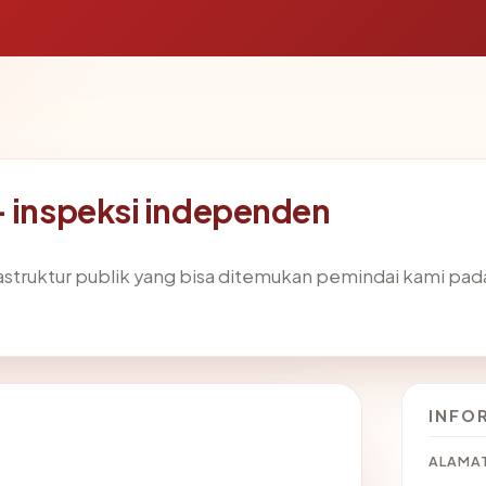
— inspeksi independen
frastruktur publik yang bisa ditemukan pemindai kami pa
INFO
ALAMAT