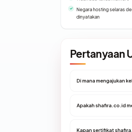
Negara hosting selaras d
dinyatakan
Pertanyaan
Di mana mengajukan kel
Apakah shafira.co.id me
Kapan sertifikat shafira