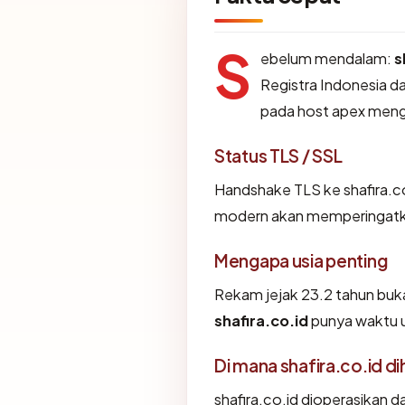
S
ebelum mendalam:
s
Registra Indonesia da
pada host apex meng
Status TLS / SSL
Handshake TLS ke shafira.
modern akan memperingatkan
Mengapa usia penting
Rekam jejak 23.2 tahun bukan
shafira.co.id
punya waktu u
Di mana shafira.co.id di
shafira.co.id dioperasikan d