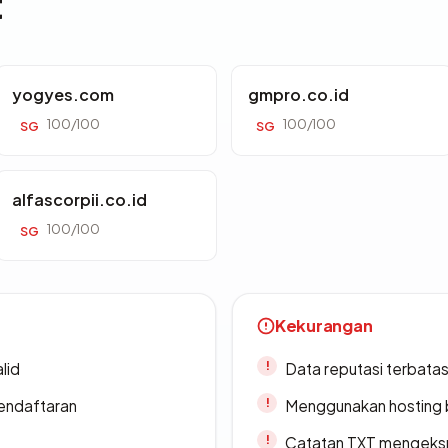
t
yogyes.com
gmpro.co.id
100/100
100/100
SG
SG
alfascorpii.co.id
100/100
SG
Kekurangan
lid
Data reputasi terbata
endaftaran
Menggunakan hosting 
Catatan TXT mengeksp