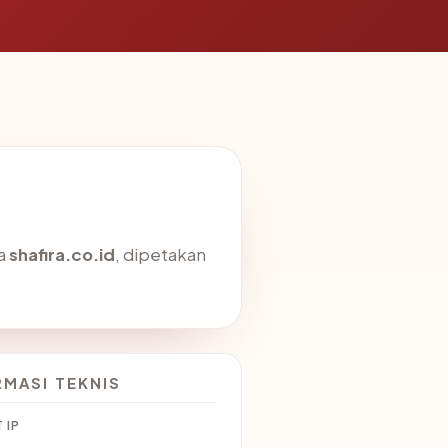
da
shafira.co.id
, dipetakan
RMASI TEKNIS
 IP