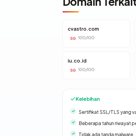
Domain Terkai
cvastro.com
100/100
SG
iu.co.id
100/100
SG
Kelebihan
Sertifikat SSL/TLS yang va
Beberapa tahun riwayat p
Tidak ada tanda malware