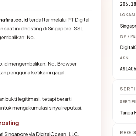
206.1
LOKASI
hafira.co.id
terdaftar melalui PT Digital
Singap
n saat ini dihosting di Singapore. SSL
ISP / P
embalikan: No.
Digita
ASN
co.id mengembalikan: No. Browser
AS140
 pengguna ketika ini gagal.
SERTI
 bukti legitimasi, tetapi berarti
SERTIFI
ntuk mengakumulasi sinyal reputasi.
Tanpa 
hosting
REGI
ari Singapore via DigitalOcean, LLC.