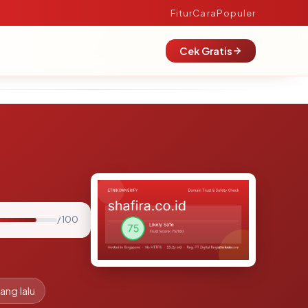
Fitur
Cara
Populer
Cek Gratis
/ 100
ang lalu