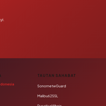
yi.
A
TAUTAN SAHABAT
ndonesia
SonornetwGuard
Malibu62SSL
PusatkurWhois