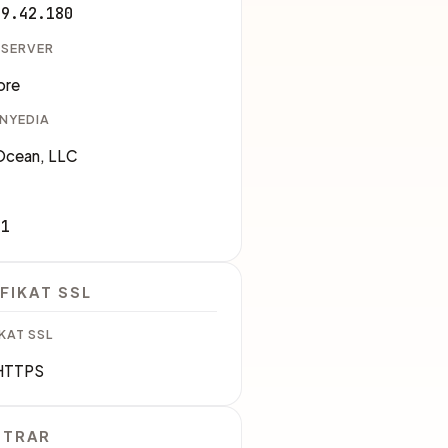
89.42.180
 SERVER
ore
ENYEDIA
lOcean, LLC
61
FIKAT SSL
KAT SSL
HTTPS
STRAR