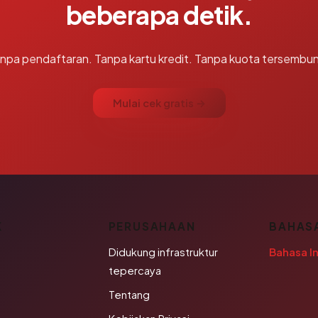
beberapa detik.
npa pendaftaran. Tanpa kartu kredit. Tanpa kuota tersembun
Mulai cek gratis →
K
PERUSAHAAN
BAHAS
Didukung infrastruktur
Bahasa I
tepercaya
Tentang