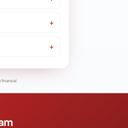
 finansial.
lam