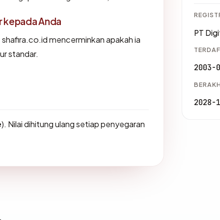
REGIST
or kepada Anda
PT Digi
shafira.co.id mencerminkan apakah ia
TERDAF
ur standar.
2003-
BERAKH
2028-
e
). Nilai dihitung ulang setiap penyegaran