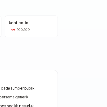
kebi.co.id
100/100
SG
s pada sumber publik
bersama generik
os sedikit petunjuk