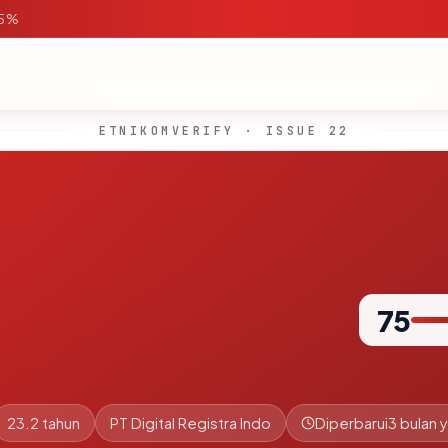
95%
ETNIKOMVERIFY · ISSUE 22
75
23.2 tahun
PT Digital Registra Indo
Diperbarui
3 bulan y