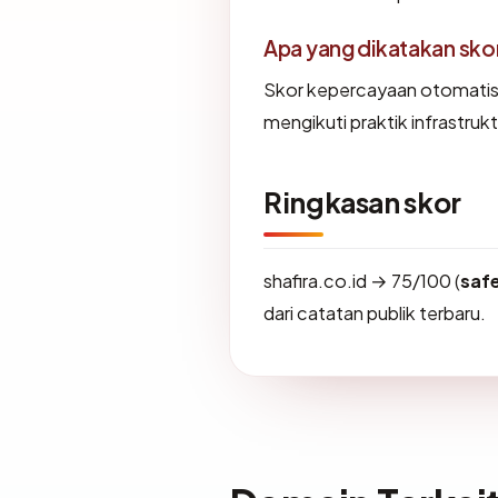
Apa yang dikatakan sk
Skor kepercayaan otomatis 
mengikuti praktik infrastrukt
Ringkasan skor
shafira.co.id → 75/100 (
saf
dari catatan publik terbaru.