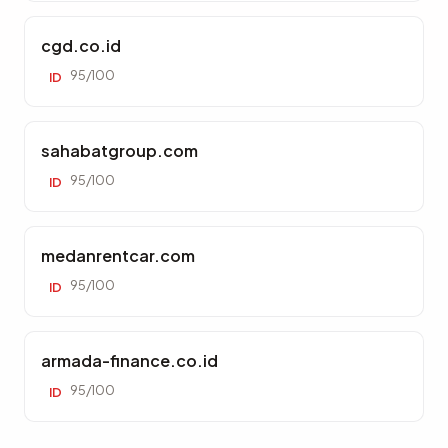
cgd.co.id
95/100
ID
sahabatgroup.com
95/100
ID
medanrentcar.com
95/100
ID
armada-finance.co.id
95/100
ID