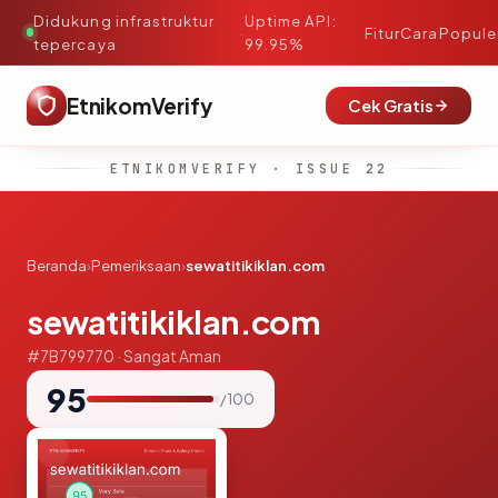
Didukung infrastruktur
Uptime API:
·
Fitur
Cara
Popule
tepercaya
99.95%
EtnikomVerify
Cek Gratis
ETNIKOMVERIFY · ISSUE 22
Beranda
›
Pemeriksaan
›
sewatitikiklan.com
sewatitikiklan.com
#7B799770 · Sangat Aman
95
/ 100