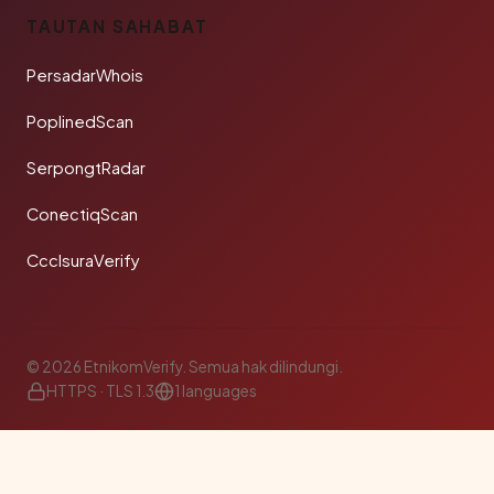
TAUTAN SAHABAT
PersadarWhois
PoplinedScan
SerpongtRadar
ConectiqScan
CcclsuraVerify
© 2026 EtnikomVerify. Semua hak dilindungi.
HTTPS · TLS 1.3
1 languages