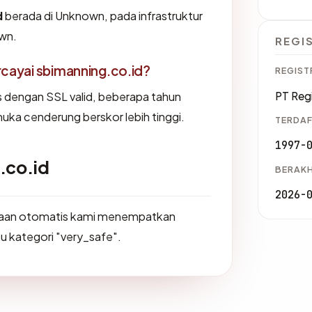
d
berada di Unknown, pada infrastruktur
wn.
REGI
ayai sbimanning.co.id?
REGIST
us dengan SSL valid, beberapa tahun
PT Reg
muka cenderung berskor lebih tinggi.
TERDAF
1997-
.co.id
BERAKH
2026-
saan otomatis kami menempatkan
tu kategori "very_safe".