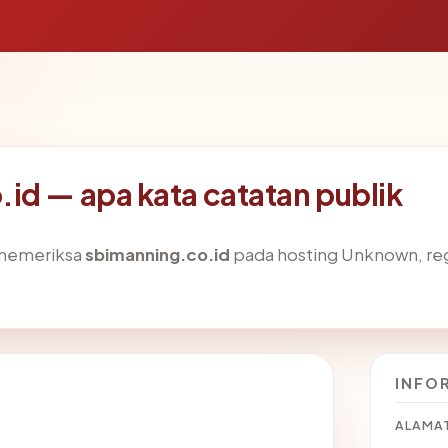
id — apa kata catatan publik
 memeriksa
sbimanning.co.id
pada hosting Unknown, regi
INFO
ALAMAT