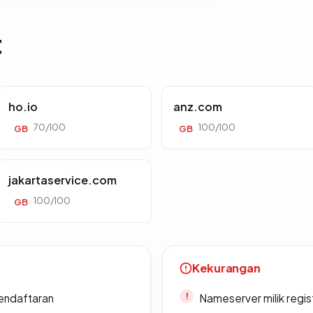
t
ho.io
anz.com
70/100
100/100
GB
GB
jakartaservice.com
100/100
GB
Kekurangan
endaftaran
Nameserver milik regi