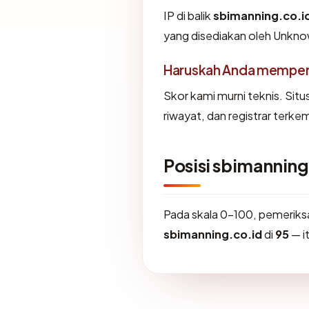
IP di balik
sbimanning.co.i
yang disediakan oleh Unkno
Haruskah Anda memperc
Skor kami murni teknis. Sit
riwayat, dan registrar terke
Posisi sbimanning
Pada skala 0-100, pemerik
sbimanning.co.id
di
95
— i