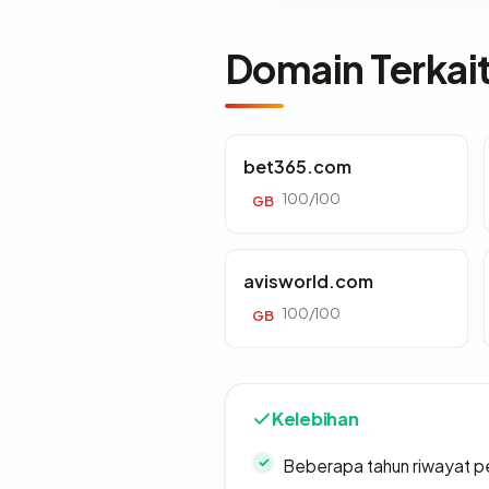
Domain Terkai
bet365.com
100/100
GB
avisworld.com
100/100
GB
Kelebihan
Beberapa tahun riwayat p