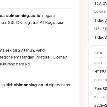
139.2
LOKASI
aca
sbimanning.co.id
: negara
Tidak D
un, SSL OK, registrar PT Registrasi
ISP / P
Tidak D
ma sekitar 29 tahun, yang
SERTI
egori kematangan "mature". Domain
SERTIFI
ik kurang berisiko.
HTTPS 
PENERB
ikan oleh
sbimanning.co.id
dipecahkan
ZeroSS
BERLAK
2026-