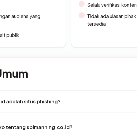
Selalu verifikasi kont
engan audiens yang
Tidak ada ulasan piha
tersedia
if publik
 Umum
d adalah situs phishing?
iko tentang sbimanning.co.id?