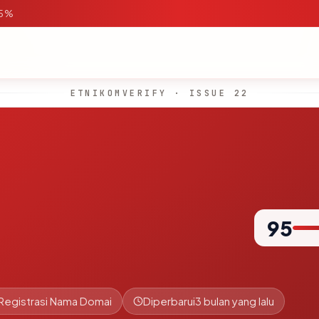
95%
ETNIKOMVERIFY · ISSUE 22
95
Registrasi Nama Domai
Diperbarui
3 bulan yang lalu