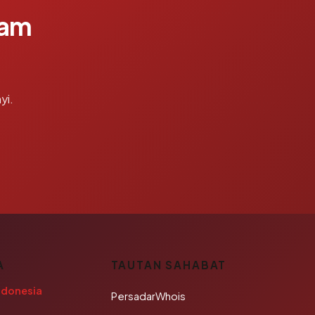
lam
yi.
A
TAUTAN SAHABAT
ndonesia
PersadarWhois