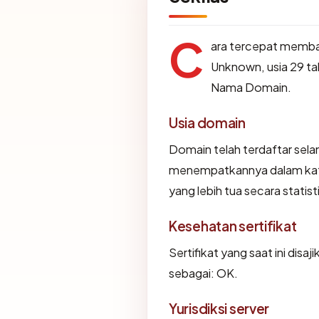
C
ara tercepat memb
Unknown, usia 29 tah
Nama Domain.
Usia domain
Domain telah terdaftar sela
menempatkannya dalam kat
yang lebih tua secara statist
Kesehatan sertifikat
Sertifikat yang saat ini disaj
sebagai: OK.
Yurisdiksi server