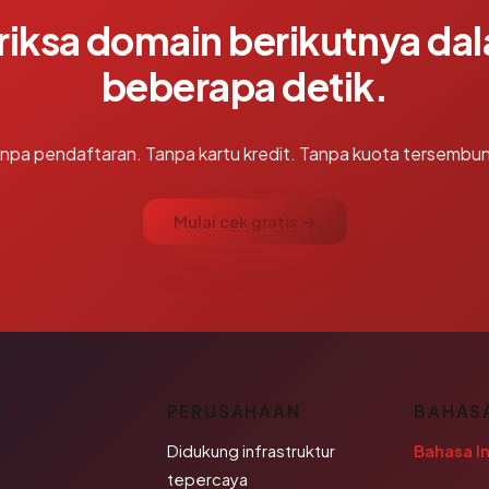
riksa domain berikutnya da
beberapa detik.
npa pendaftaran. Tanpa kartu kredit. Tanpa kuota tersembun
Mulai cek gratis →
K
PERUSAHAAN
BAHAS
Didukung infrastruktur
Bahasa I
tepercaya