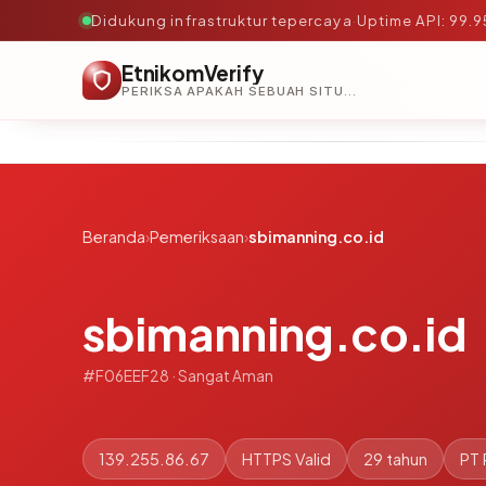
Didukung infrastruktur tepercaya
·
Uptime API: 99.
EtnikomVerify
PERIKSA APAKAH SEBUAH SITUS AMAN, TEPERCAYA, DAN TERVERIFIKASI DALAM HITUNGAN DETIK.
Beranda
›
Pemeriksaan
›
sbimanning.co.id
sbimanning.co.id
#F06EEF28 · Sangat Aman
139.255.86.67
HTTPS Valid
29 tahun
PT 