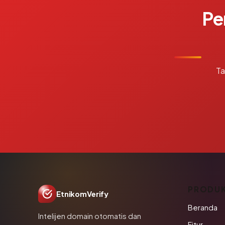
Pe
Ta
PRODU
EtnikomVerify
Beranda
Intelijen domain otomatis dan
Fitur