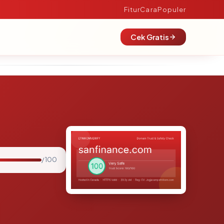
Fitur
Cara
Populer
Cek Gratis
/ 100