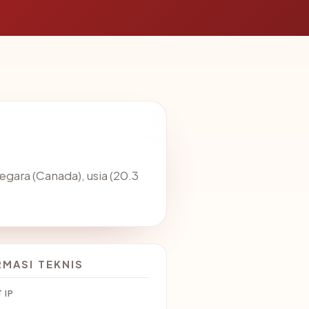
negara (Canada), usia (20.3
RMASI TEKNIS
 IP