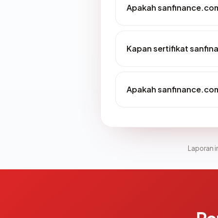
Apakah sanfinance.com 
Kapan sertifikat sanfin
Apakah sanfinance.com
Laporan in