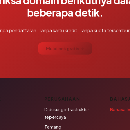
riksa domain berikutnya da
beberapa detik.
npa pendaftaran. Tanpa kartu kredit. Tanpa kuota tersembun
Mulai cek gratis →
K
PERUSAHAAN
BAHAS
Didukung infrastruktur
Bahasa I
tepercaya
Tentang