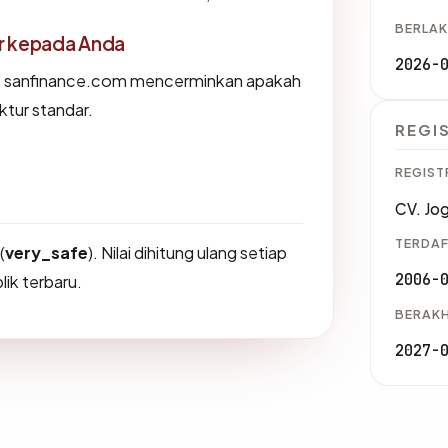
BERLAK
or kepada Anda
2026-
s sanfinance.com mencerminkan apakah
uktur standar.
REGI
REGIST
CV. Jo
TERDAF
(
very_safe
). Nilai dihitung ulang setiap
2006-
ik terbaru.
BERAKH
2027-