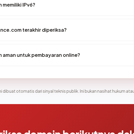
memiliki IPv6?
ance.com terakhir diperiksa?
 aman untuk pembayaran online?
i dibuat otomatis dari sinyal teknis publik. Ini bukan nasihat hukum atau