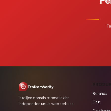
Pe
Ta
PRODU
EtnikomVerify
Beranda
Intelijen domain otomatis dan
Fitur
independen untuk web terbuka.
Cara kerja