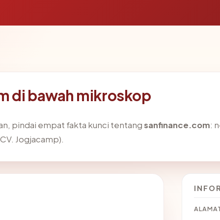
m di bawah mikroskop
, pindai empat fakta kunci tentang
sanfinance.com
: 
 (CV. Jogjacamp).
INFO
ALAMAT