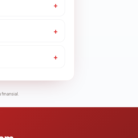
 finansial.