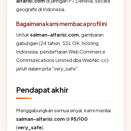
alfarisi.com
di jaringan PT Deneva, secara
geografis di Indonesia.
Bagaimana kami membaca profil ini
Untuk
salman-alfarisi.com
, gambaran
gabungan (24 tahun, SSL OK, hosting
Indonesia, pendaftaran Web Commerce
Communications Limited dba WebNic.cc)
jatuh dalam pita "very_safe".
Pendapat akhir
Menggabungkan semua sinyal, kami menilai
salman-alfarisi.com
di
95/100
(
very_safe
).