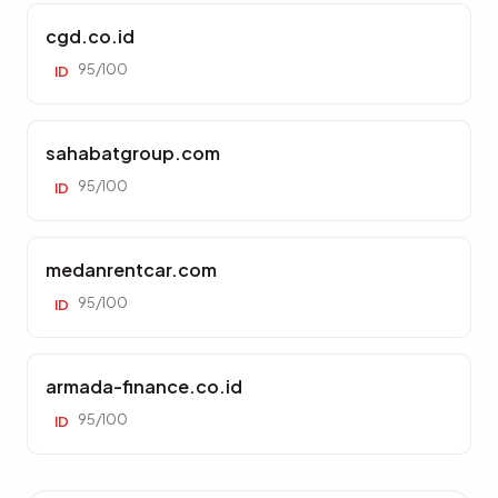
cgd.co.id
95/100
ID
sahabatgroup.com
95/100
ID
medanrentcar.com
95/100
ID
armada-finance.co.id
95/100
ID