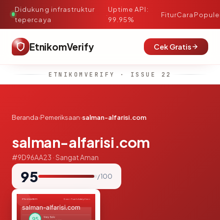
Didukung infrastruktur
Uptime API:
·
Fitur
Cara
Popule
tepercaya
99.95%
EtnikomVerify
Cek Gratis
ETNIKOMVERIFY · ISSUE 22
Beranda
›
Pemeriksaan
›
salman-alfarisi.com
salman-alfarisi.com
#9D96AA23 · Sangat Aman
95
/ 100