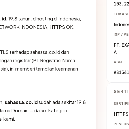
103.2
LOKASI
.id
: 19.8 tahun, dihosting di Indonesia,
Indones
NETWORK INDONESIA, HTTPS OK.
ISP / P
PT. E
TLS terhadap sahassa.co.id dan
A
gan registrar (PT Registrasi Nama
ASN
sia), ini memberi tampilan keamanan
AS136
SERTI
an,
sahassa.co.id
sudah ada sekitar 19.8
SERTIFI
i Nama Domain — dalam kategori
HTTPS 
l kami.
PENERB