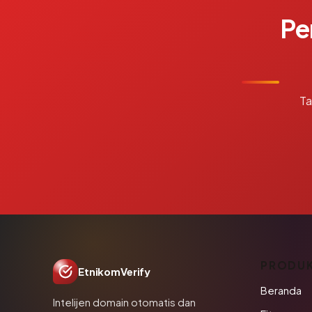
Pe
Ta
PRODU
EtnikomVerify
Beranda
Intelijen domain otomatis dan