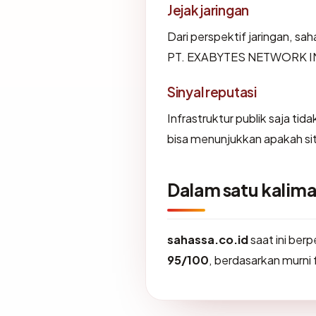
Jejak jaringan
Dari perspektif jaringan, sah
PT. EXABYTES NETWORK 
Sinyal reputasi
Infrastruktur publik saja ti
bisa menunjukkan apakah sit
Dalam satu kalima
sahassa.co.id
saat ini ber
95/100
, berdasarkan murni f