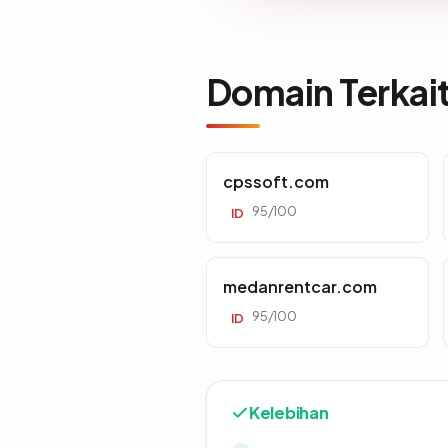
Domain Terkai
cpssoft.com
95/100
ID
medanrentcar.com
95/100
ID
Kelebihan