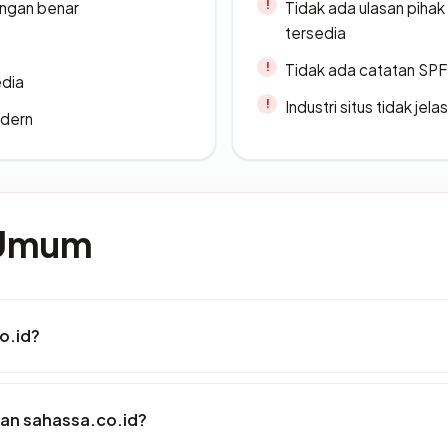
ngan benar
Tidak ada ulasan piha
tersedia
Tidak ada catatan SP
edia
Industri situs tidak jelas
odern
 Umum
o.id?
an sahassa.co.id?