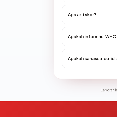
Apa arti skor?
Apakah informasi WHOI
Apakah sahassa.co.id a
Laporan in