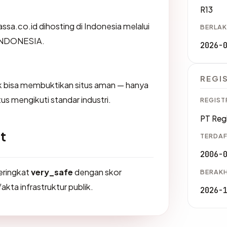
R13
assa.co.id dihosting di Indonesia melalui
BERLAK
INDONESIA.
2026-
REGI
dak bisa membuktikan situs aman — hanya
us mengikuti standar industri.
REGIST
PT Reg
t
TERDAF
2006-
peringkat
very_safe
dengan skor
BERAKH
akta infrastruktur publik.
2026-