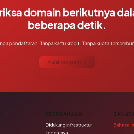
riksa domain berikutnya da
beberapa detik.
npa pendaftaran. Tanpa kartu kredit. Tanpa kuota tersembun
Mulai cek gratis →
K
PERUSAHAAN
BAHAS
Didukung infrastruktur
Bahasa I
tepercaya