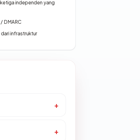
k ketiga independen yang
F / DMARC
 dari infrastruktur