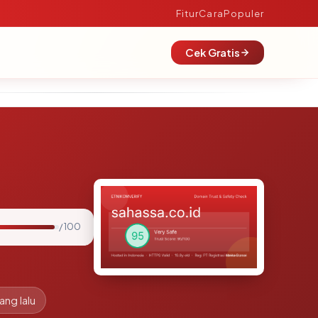
Fitur
Cara
Populer
Cek Gratis
/ 100
ang lalu