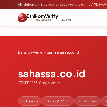
Didukung infrastruktur tepercaya
·
Uptime API: 99.
EtnikomVerify
PERIKSA APAKAH SEBUAH SITUS AMAN, TEPERCAYA, DAN TERVERIFIKASI DALAM HITUNGAN DETIK.
Beranda
›
Pemeriksaan
›
sahassa.co.id
sahassa.co.id
#78BB2F73 · Sangat Aman
Indonesia
103.229.73.115
HTTPS Valid
1