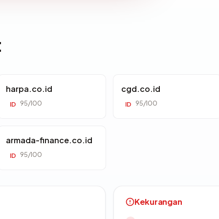
t
harpa.co.id
cgd.co.id
95/100
95/100
ID
ID
armada-finance.co.id
95/100
ID
Kekurangan