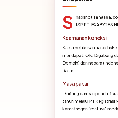
S
napshot
sahassa.co
ISP PT. EXABYTES 
Keamanan koneksi
Kami melakukan handshake 
mendapat: OK. Digabung den
Domain) dan negara (Indone
dasar.
Masa pakai
Dihitung dari hari pendaftar
tahun melalui PT Registras
kematangan "mature" mode