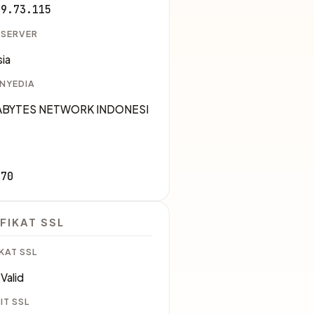
29.73.115
 SERVER
ia
ENYEDIA
XABYTES NETWORK INDONESI
170
FIKAT SSL
KAT SSL
Valid
IT SSL