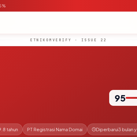
95%
ETNIKOMVERIFY · ISSUE 22
95
9.8 tahun
PT Registrasi Nama Domai
Diperbarui
3 bulan y