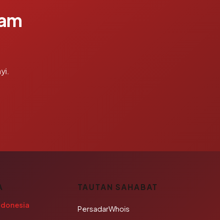
lam
yi.
A
TAUTAN SAHABAT
ndonesia
PersadarWhois