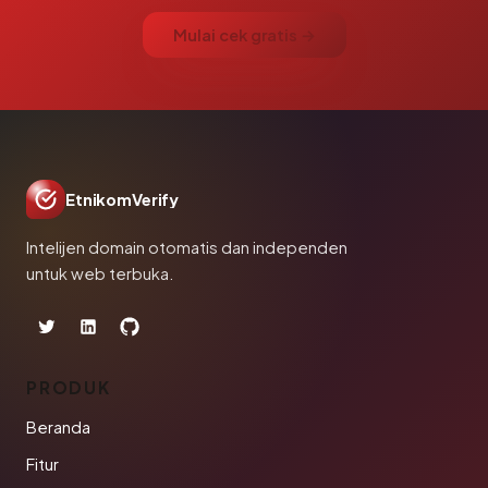
Mulai cek gratis →
EtnikomVerify
Intelijen domain otomatis dan independen
untuk web terbuka.
PRODUK
Beranda
Fitur