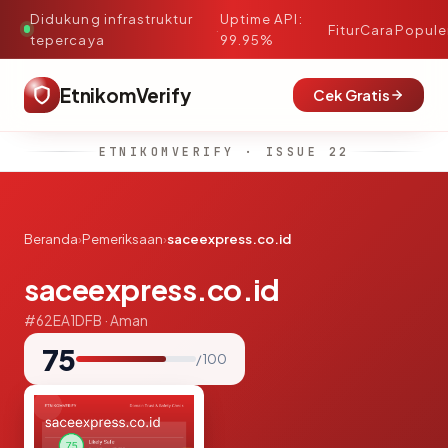
Didukung infrastruktur
Uptime API:
·
Fitur
Cara
Popule
tepercaya
99.95%
EtnikomVerify
Cek Gratis
ETNIKOMVERIFY · ISSUE 22
Beranda
›
Pemeriksaan
›
saceexpress.co.id
saceexpress.co.id
#62EA1DFB · Aman
75
/ 100