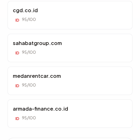
cgd.co.id
95/100
ID
sahabatgroup.com
95/100
ID
medanrentcar.com
95/100
ID
armada-finance.co.id
95/100
ID