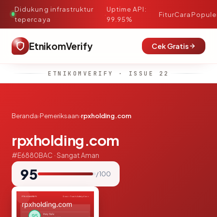
Didukung infrastruktur
Uptime API:
·
Fitur
Cara
Popule
tepercaya
99.95%
EtnikomVerify
Cek Gratis
ETNIKOMVERIFY · ISSUE 22
Beranda
›
Pemeriksaan
›
rpxholding.com
rpxholding.com
#E6880BAC · Sangat Aman
95
/ 100