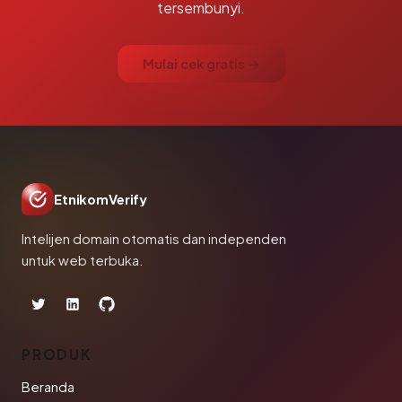
tersembunyi.
Mulai cek gratis →
EtnikomVerify
Intelijen domain otomatis dan independen
untuk web terbuka.
PRODUK
Beranda