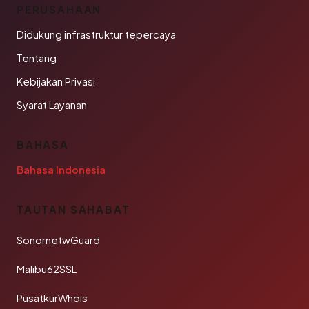
PERUSAHAAN
Didukung infrastruktur tepercaya
Tentang
Kebijakan Privasi
Syarat Layanan
BAHASA
Bahasa Indonesia
TAUTAN SAHABAT
SonornetwGuard
Malibu62SSL
PusatkurWhois