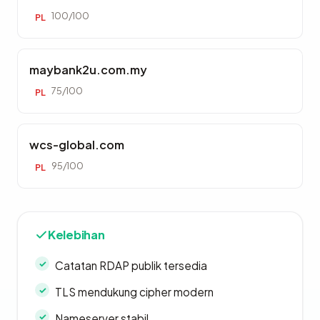
100/100
PL
maybank2u.com.my
75/100
PL
wcs-global.com
95/100
PL
Kelebihan
Catatan RDAP publik tersedia
TLS mendukung cipher modern
Nameserver stabil