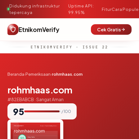
Didukung infrastruktur
Uptime API:
·
Fitur
Cara
Popule
tepercaya
99.95%
EtnikomVerify
Cek Gratis
ETNIKOMVERIFY · ISSUE 22
Beranda
›
Pemeriksaan
›
rohmhaas.com
rohmhaas.com
#82EBABCB · Sangat Aman
95
/ 100