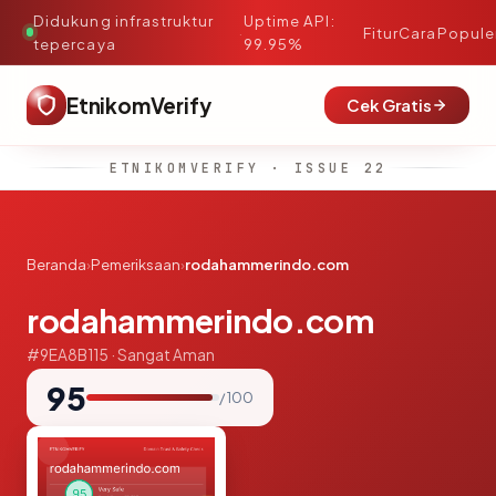
Didukung infrastruktur
Uptime API:
·
Fitur
Cara
Popule
tepercaya
99.95%
EtnikomVerify
Cek Gratis
ETNIKOMVERIFY · ISSUE 22
Beranda
›
Pemeriksaan
›
rodahammerindo.com
rodahammerindo.com
#9EA8B115 · Sangat Aman
95
/ 100