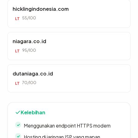
hicklingindonesia.com
55/100
LT
niagara.co.id
95/100
LT
dutaniaga.co.id
70/100
LT
Kelebihan
Menggunakan endpoint HTTPS modern
Hosting di jaringan ISP yang mapan