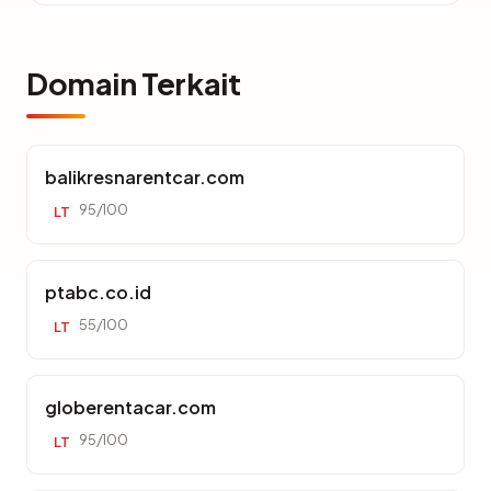
Domain Terkait
balikresnarentcar.com
95/100
LT
ptabc.co.id
55/100
LT
globerentacar.com
95/100
LT