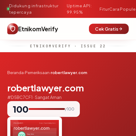
Didukung infrastruktur
Uptime API:
·
Fitur
Cara
Popule
tepercaya
99.95%
EtnikomVerify
Cek Gratis
ETNIKOMVERIFY · ISSUE 22
Beranda
›
Pemeriksaan
›
robertlawyer.com
robertlawyer.com
#D5BC7CF1 · Sangat Aman
100
/ 100