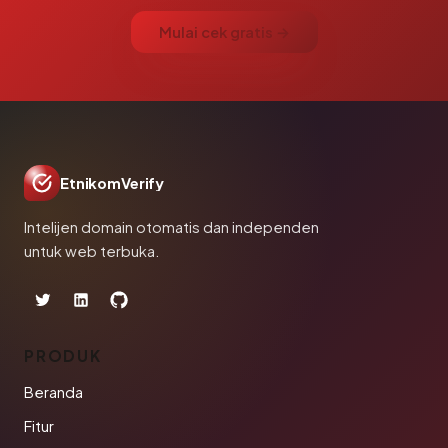
Mulai cek gratis →
EtnikomVerify
Intelijen domain otomatis dan independen
untuk web terbuka.
PRODUK
Beranda
Fitur