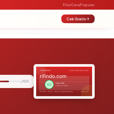
Fitur
Cara
Populer
Cek Gratis
/ 100