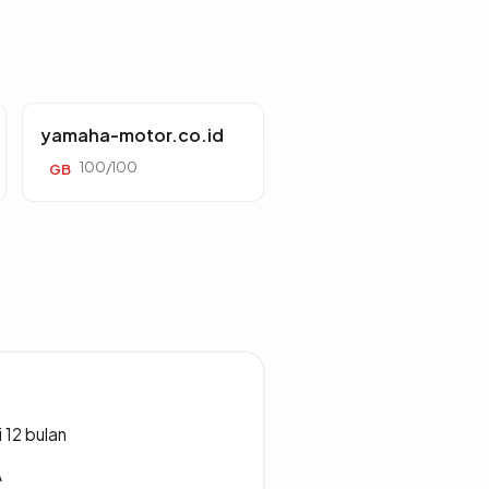
yamaha-motor.co.id
100/100
GB
 12 bulan
A