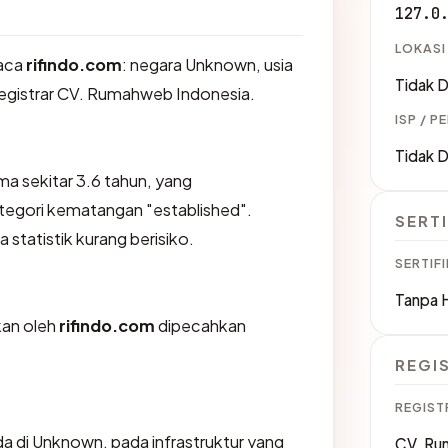
127.0
LOKASI
aca
rifindo.com
: negara Unknown, usia
Tidak D
registrar CV. Rumahweb Indonesia.
ISP / P
Tidak D
ma sekitar 3.6 tahun, yang
gori kematangan "established".
SERTI
 statistik kurang berisiko.
SERTIFI
Tanpa 
ikan oleh
rifindo.com
dipecahkan
REGI
REGIST
a di Unknown, pada infrastruktur yang
CV. Ru