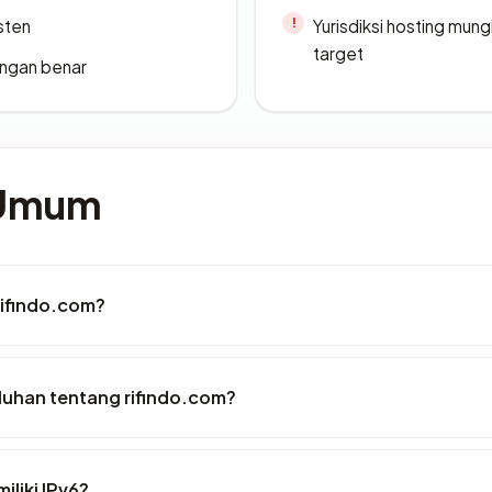
sten
Yurisdiksi hosting mun
target
ngan benar
 Umum
rifindo.com?
luhan tentang rifindo.com?
liki IPv6?