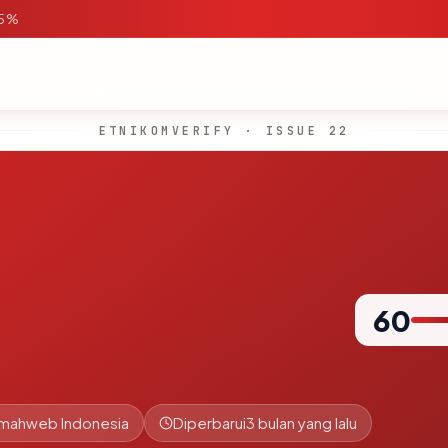
95%
ETNIKOMVERIFY · ISSUE 22
60
umahweb Indonesia
Diperbarui
3 bulan yang lalu