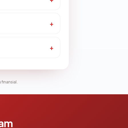
 finansial.
lam