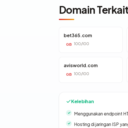
Domain Terkai
bet365.com
100/100
GB
avisworld.com
100/100
GB
Kelebihan
Menggunakan endpoint H
Hosting di jaringan ISP y