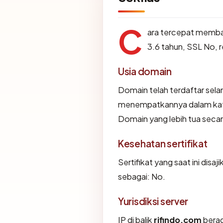
C
ara tercepat memb
3.6 tahun, SSL No, 
Usia domain
Domain telah terdaftar sela
menempatkannya dalam kate
Domain yang lebih tua secara
Kesehatan sertifikat
Sertifikat yang saat ini disaj
sebagai: No.
Yurisdiksi server
IP di balik
rifindo.com
berad