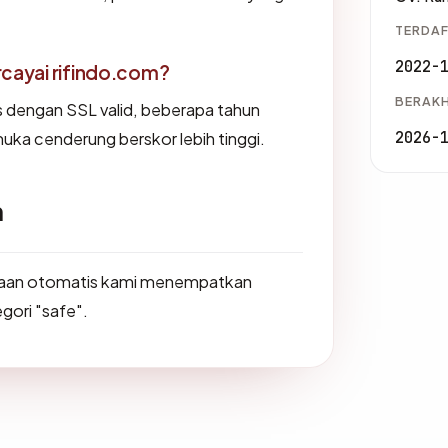
TERDAF
2022-
ayai rifindo.com?
BERAKH
us dengan SSL valid, beberapa tahun
2026-
muka cenderung berskor lebih tinggi.
m
saan otomatis kami menempatkan
gori "safe".