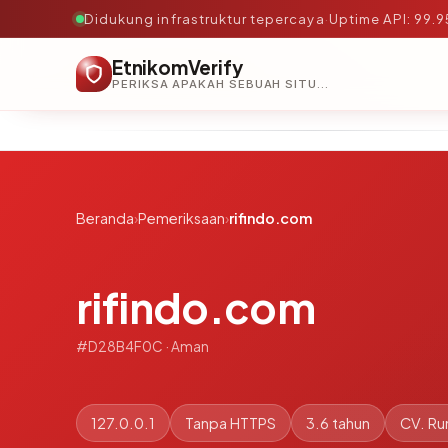
Didukung infrastruktur tepercaya
·
Uptime API: 99.
EtnikomVerify
PERIKSA APAKAH SEBUAH SITUS AMAN, TEPERCAYA, DAN TERVERIFIKASI DALAM HITUNGAN DETIK.
Beranda
›
Pemeriksaan
›
rifindo.com
rifindo.com
#D28B4F0C · Aman
127.0.0.1
Tanpa HTTPS
3.6 tahun
CV. R