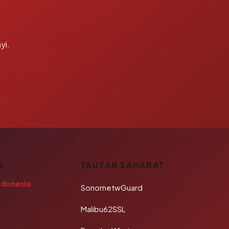
yi.
A
TAUTAN SAHABAT
ndonesia
SonornetwGuard
Malibu62SSL