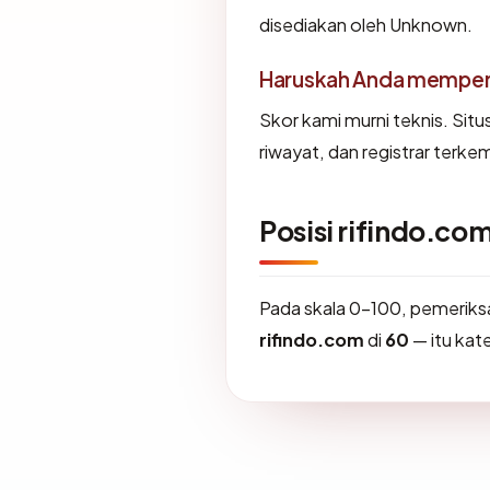
disediakan oleh Unknown.
Haruskah Anda memperc
Skor kami murni teknis. Sit
riwayat, dan registrar terke
Posisi rifindo.co
Pada skala 0-100, pemerik
rifindo.com
di
60
— itu kate