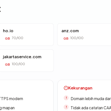
t
ho.io
anz.com
70/100
100/100
GB
GB
jakartaservice.com
100/100
GB
Kekurangan
TTPS modern
Domain lebih muda dari
ang mapan
Tidak ada catatan CA