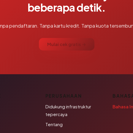
beberapa detik.
npa pendaftaran. Tanpa kartu kredit. Tanpa kuota tersembun
Mulai cek gratis →
K
PERUSAHAAN
BAHAS
Didukung infrastruktur
Bahasa I
tepercaya
Tentang