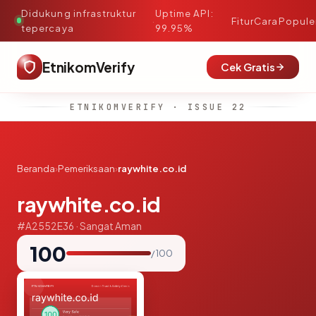
Didukung infrastruktur
Uptime API:
·
Fitur
Cara
Popule
tepercaya
99.95%
EtnikomVerify
Cek Gratis
ETNIKOMVERIFY · ISSUE 22
Beranda
›
Pemeriksaan
›
raywhite.co.id
raywhite.co.id
#A2552E36 · Sangat Aman
100
/ 100