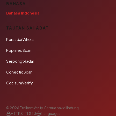
BAHASA
Bahasa Indonesia
TAUTAN SAHABAT
PersadarWhois
PoplinedScan
SerpongtRadar
ConectiqScan
CcclsuraVerify
© 2026 EtnikomVerify. Semua hak dilindungi.
HTTPS · TLS 1.3
1 languages