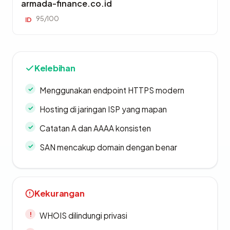
armada-finance.co.id
95/100
ID
Kelebihan
Menggunakan endpoint HTTPS modern
Hosting di jaringan ISP yang mapan
Catatan A dan AAAA konsisten
SAN mencakup domain dengan benar
Kekurangan
WHOIS dilindungi privasi