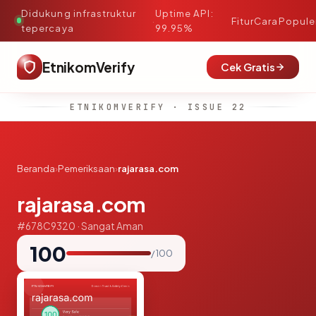
Didukung infrastruktur
Uptime API:
·
Fitur
Cara
Popule
tepercaya
99.95%
EtnikomVerify
Cek Gratis
ETNIKOMVERIFY · ISSUE 22
Beranda
›
Pemeriksaan
›
rajarasa.com
rajarasa.com
#678C9320 · Sangat Aman
100
/ 100