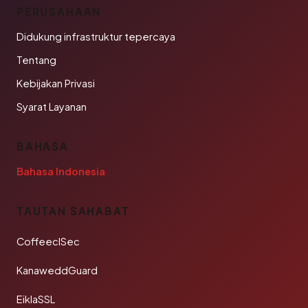
PERUSAHAAN
Didukung infrastruktur tepercaya
Tentang
Kebijakan Privasi
Syarat Layanan
BAHASA
Bahasa Indonesia
TAUTAN SAHABAT
CoffeeclSec
KanaweddGuard
EiklaSSL