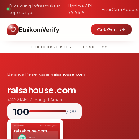
Didukung infrastruktur
Uptime API:
·
Fitur
Cara
Popule
tepercaya
99.95%
EtnikomVerify
Cek Gratis
ETNIKOMVERIFY · ISSUE 22
Beranda
›
Pemeriksaan
›
raisahouse.com
raisahouse.com
#4221AEC7 · Sangat Aman
100
/ 100