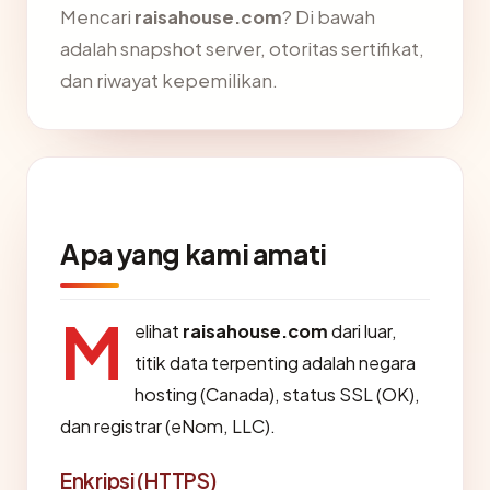
Mencari
raisahouse.com
? Di bawah
adalah snapshot server, otoritas sertifikat,
dan riwayat kepemilikan.
Apa yang kami amati
M
elihat
raisahouse.com
dari luar,
titik data terpenting adalah negara
hosting (Canada), status SSL (OK),
dan registrar (eNom, LLC).
Enkripsi (HTTPS)