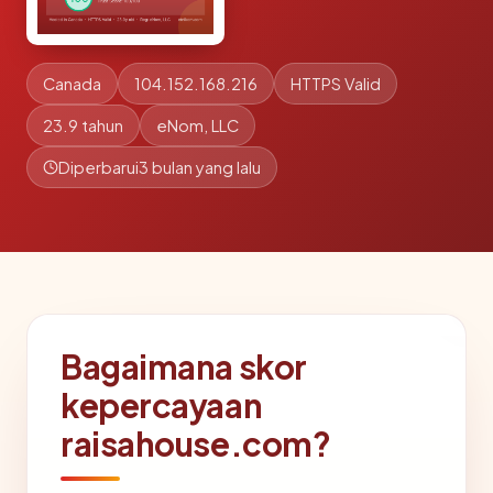
Canada
104.152.168.216
HTTPS Valid
23.9 tahun
eNom, LLC
Diperbarui
3 bulan yang lalu
Bagaimana skor
kepercayaan
raisahouse.com?