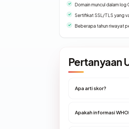
Domain muncul dalam log 
Sertifikat SSL/TLS yang va
Beberapa tahun riwayat p
Pertanyaan
Apa arti skor?
Apakah informasi WHOI