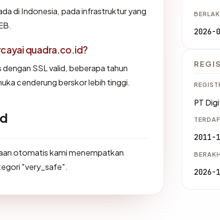
da di Indonesia, pada infrastruktur yang
BERLAK
EB.
2026-
ayai quadra.co.id?
REGI
us dengan SSL valid, beberapa tahun
muka cenderung berskor lebih tinggi.
REGIST
PT Digi
id
TERDAF
2011-
saan otomatis kami menempatkan
BERAKH
tegori "very_safe".
2026-