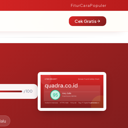
Fitur
Cara
Populer
Cek Gratis
/ 100
lalu