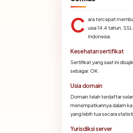
C
ara tercepat memb
usia 14.4 tahun, SSL 
Indonesia.
Kesehatan sertifikat
Sertifikat yang saat ini disaj
sebagai: OK.
Usia domain
Domain telah terdaftar sela
menempatkannya dalam kat
yang lebih tua secara statist
Yurisdiksi server