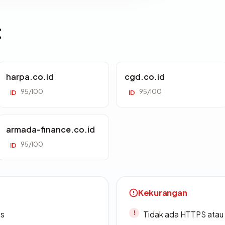
t
harpa.co.id
cgd.co.id
95/100
95/100
ID
ID
armada-finance.co.id
95/100
ID
Kekurangan
es
Tidak ada HTTPS atau s