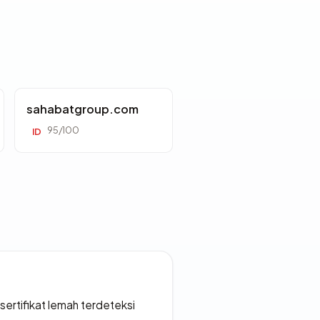
sahabatgroup.com
95/100
ID
ertifikat lemah terdeteksi