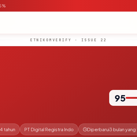
95%
ETNIKOMVERIFY · ISSUE 22
95
.4 tahun
PT Digital Registra Indo
Diperbarui
3 bulan yang 