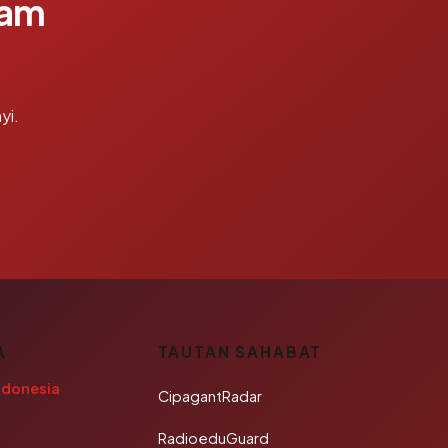
lam
yi.
A
TAUTAN SAHABAT
ndonesia
CipagantRadar
RadioeduGuard