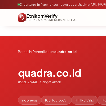
Didukung infrastruktur tepercaya
·
Uptime API: 99.
EtnikomVerify
PERIKSA APAKAH SEBUAH SITUS AMAN, TEPERCAYA, DAN TERVERIFIKASI DALAM HITUNGAN DETIK.
Beranda
›
Pemeriksaan
›
quadra.co.id
quadra.co.id
#22C2844B · Sangat Aman
Indonesia
103.185.53.51
HTTPS Valid
14