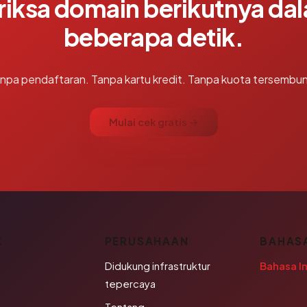
riksa domain berikutnya da
beberapa detik.
npa pendaftaran. Tanpa kartu kredit. Tanpa kuota tersembun
Mulai cek gratis →
K
PERUSAHAAN
BAHAS
Didukung infrastruktur
Bahasa I
tepercaya