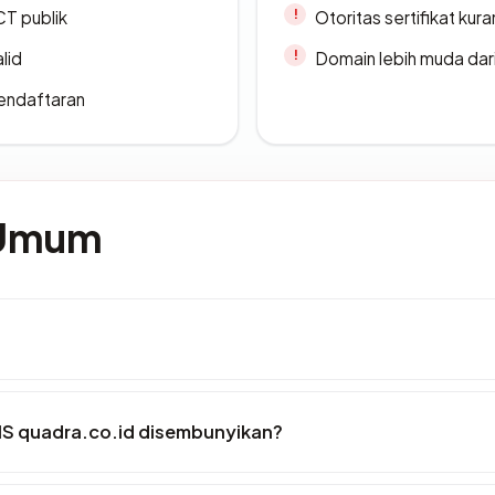
CT publik
Otoritas sertifikat ku
lid
Domain lebih muda dari
endaftaran
 Umum
S quadra.co.id disembunyikan?