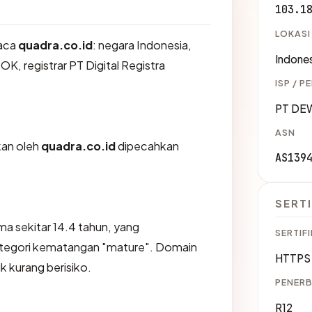
103.1
LOKASI
aca
quadra.co.id
: negara Indonesia,
Indones
OK, registrar PT Digital Registra
ISP / P
PT DE
ASN
ikan oleh
quadra.co.id
dipecahkan
AS139
SERTI
ma sekitar 14.4 tahun, yang
SERTIFI
egori kematangan "mature". Domain
HTTPS 
ik kurang berisiko.
PENERB
R12