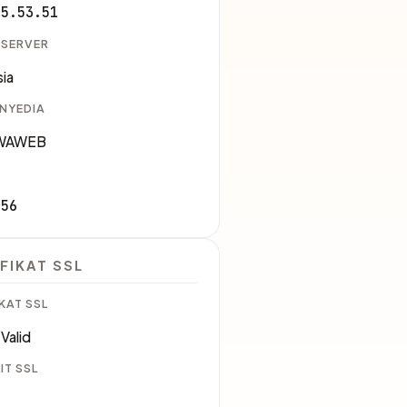
85.53.51
 SERVER
ia
ENYEDIA
WAWEB
456
FIKAT SSL
KAT SSL
Valid
IT SSL