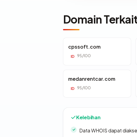
Domain Terkai
cpssoft.com
95/100
ID
medanrentcar.com
95/100
ID
Kelebihan
Data WHOIS dapat diaks