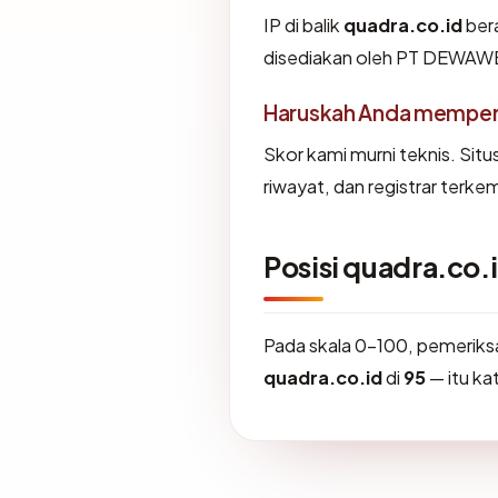
IP di balik
quadra.co.id
bera
disediakan oleh PT DEWAW
Haruskah Anda memperc
Skor kami murni teknis. Sit
riwayat, dan registrar terke
Posisi quadra.co.
Pada skala 0-100, pemerik
quadra.co.id
di
95
— itu ka