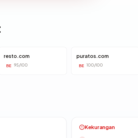
t
resto.com
puratos.com
95/100
100/100
BE
BE
Kekurangan