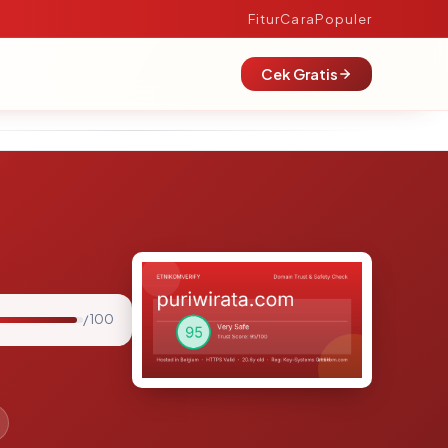
Fitur
Cara
Populer
Cek Gratis
/ 100