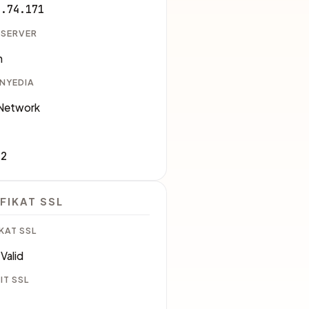
7.74.171
 SERVER
m
ENYEDIA
 Network
62
FIKAT SSL
KAT SSL
Valid
IT SSL