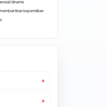
densial/dinamis
ak membuktikan kepemilikan
si