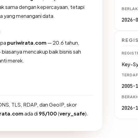
dak sama dengan kepercayaan, tetapi
BERLAK
na yang menangani data.
2026-
g
REGI
upa
puriwirata.com
— 20.6 tahun,
— biasanya mencakup baik bisnis sah
REGIST
nti merek.
Key-S
TERDAF
2005-
BERAKH
DNS, TLS, RDAP, dan GeoIP, skor
2026-
irata.com
ada di
95/100
(
very_safe
).