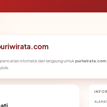
puriwirata.com
i pencarian otomatis dan langsung untuk
puriwirata.com
ublik.
INFO
ALAMAT
ati