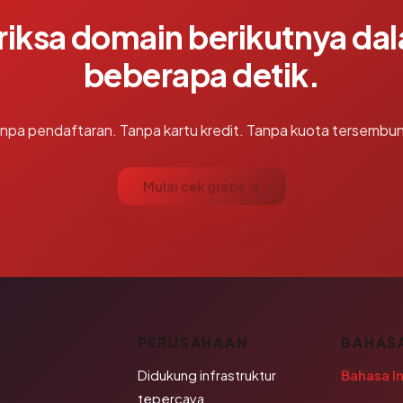
riksa domain berikutnya da
beberapa detik.
npa pendaftaran. Tanpa kartu kredit. Tanpa kuota tersembun
Mulai cek gratis →
K
PERUSAHAAN
BAHAS
Didukung infrastruktur
Bahasa I
tepercaya