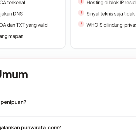
 CA terkenal
Hosting di blok IP resi
ajakan DNS
Sinyal teknis saja tid
A dan TXT yang valid
WHOIS dilindungi priva
 yang mapan
 Umum
 penipuan?
alankan puriwirata.com?