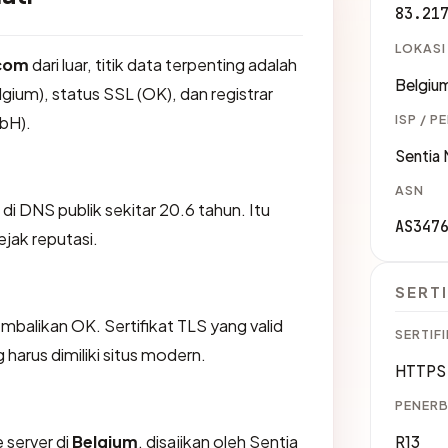
83.21
LOKASI
.com
dari luar, titik data terpenting adalah
Belgiu
gium), status SSL (OK), dan registrar
ISP / P
bH).
Sentia
ASN
 di DNS publik sekitar 20.6 tahun. Itu
AS347
jak reputasi.
SERTI
likan OK. Sertifikat TLS yang valid
SERTIFI
harus dimiliki situs modern.
HTTPS 
PENERB
 server di
Belgium
, disajikan oleh Sentia
R13