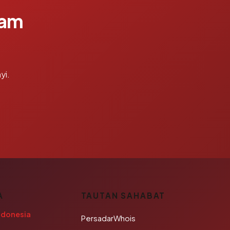
lam
yi.
A
TAUTAN SAHABAT
ndonesia
PersadarWhois