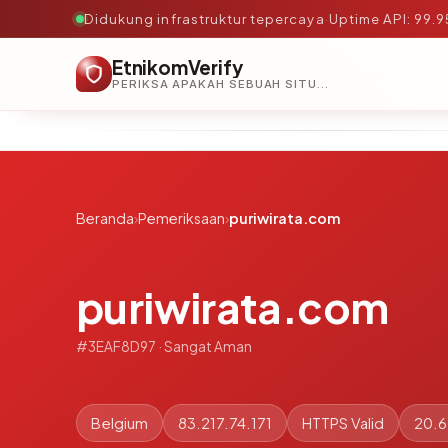
Didukung infrastruktur tepercaya
·
Uptime API: 99.
EtnikomVerify
PERIKSA APAKAH SEBUAH SITUS AMAN, TEPERCAYA, DAN TERVERIFIKASI DALAM HITUNGAN DETIK.
Beranda
›
Pemeriksaan
›
puriwirata.com
puriwirata.com
#3EAF8D97 · Sangat Aman
Belgium
83.217.74.171
HTTPS Valid
20.6