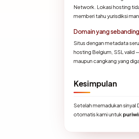
Network. Lokasi hosting ti
memberi tahu yurisdiksi ma
Domain yang sebandin
Situs dengan metadata ser
hosting Belgium, SSL valid 
maupun cangkang yang diga
Kesimpulan
Setelah memadukan sinyal 
otomatis kami untuk
puriw