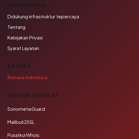
PERUSAHAAN
Didukung infrastruktur tepercaya
Tentang
Kebijakan Privasi
Syarat Layanan
BAHASA
Bahasa Indonesia
TAUTAN SAHABAT
SonornetwGuard
Malibu62SSL
PusatkurWhois