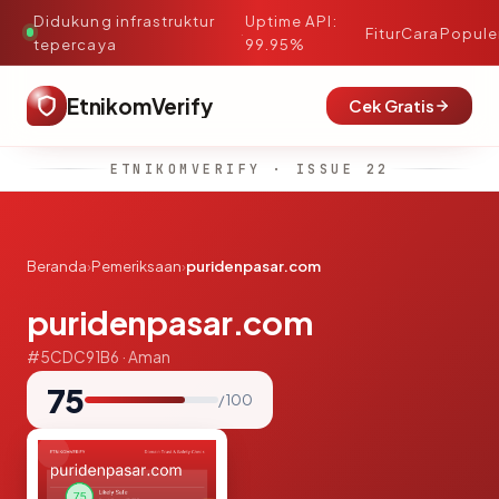
Didukung infrastruktur
Uptime API:
·
Fitur
Cara
Popule
tepercaya
99.95%
EtnikomVerify
Cek Gratis
ETNIKOMVERIFY · ISSUE 22
Beranda
›
Pemeriksaan
›
puridenpasar.com
puridenpasar.com
#5CDC91B6 · Aman
75
/ 100