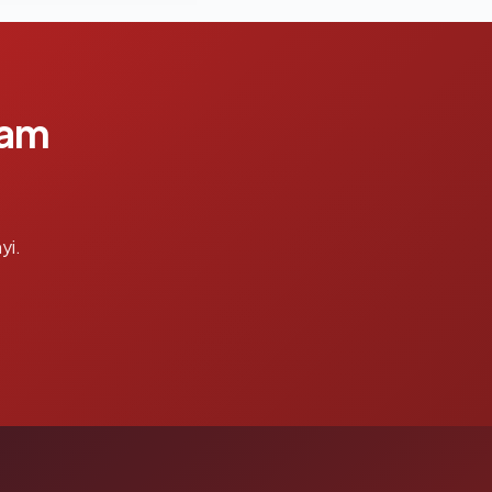
lam
yi.