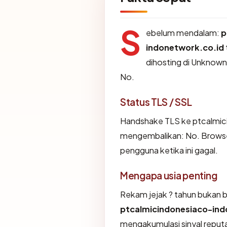
S
ebelum mendalam:
p
indonetwork.co.id
dihosting di Unknow
No.
Status TLS / SSL
Handshake TLS ke ptcalmic
mengembalikan: No. Brows
pengguna ketika ini gagal.
Mengapa usia penting
Rekam jejak ? tahun bukan buk
ptcalmicindonesiaco-ind
mengakumulasi sinyal reputa