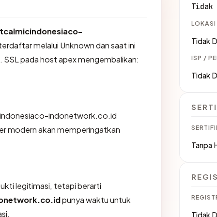
Tidak
LOKASI
tcalmicindonesiaco-
Tidak D
terdaftar melalui Unknown dan saat ini
ISP / P
n. SSL pada host apex mengembalikan:
Tidak D
SERTI
indonesiaco-indonetwork.co.id
SERTIFI
er modern akan memperingatkan
Tanpa 
REGI
ti legitimasi, tetapi berarti
REGIST
onetwork.co.id
punya waktu untuk
si.
Tidak D