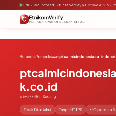
Didukung infrastruktur tepercaya
·
Uptime API: 99.
EtnikomVerify
PERIKSA APAKAH SEBUAH SITUS AMAN, TEPERCAYA, DAN TERVERIFIKASI DALAM HITUNGAN DETIK.
Beranda
›
Pemeriksaan
›
ptcalmicindonesiaco-indonet
ptcalmicindonesi
k.co.id
#6A5FE4B8 · Sedang
Tidak Diketahui
Tanpa HTTPS
Diperbarui
3