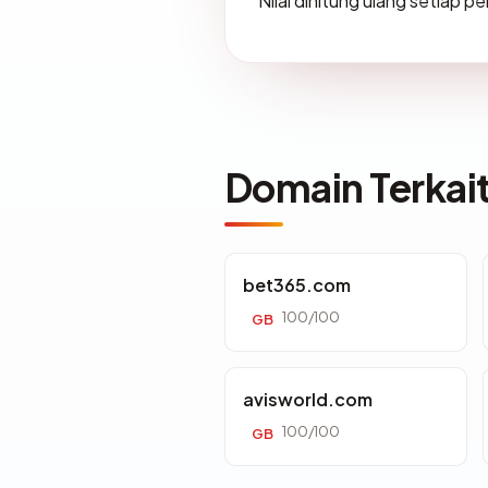
Nilai dihitung ulang setiap p
Domain Terkai
bet365.com
100/100
GB
avisworld.com
100/100
GB