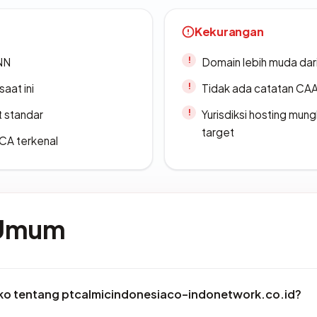
Kekurangan
ANN
Domain lebih muda dari
saat ini
Tidak ada catatan CA
t standar
Yurisdiksi hosting mun
target
 CA terkenal
 Umum
siko tentang ptcalmicindonesiaco-indonetwork.co.id?