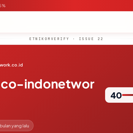
95%
ETNIKOMVERIFY · ISSUE 22
work.co.id
aco-indonetwor
40
 bulan yang lalu