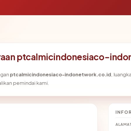
yaan ptcalmicindonesiaco-indo
ngan
ptcalmicindonesiaco-indonetwork.co.id
, luangk
alikan pemindai kami.
INFO
ALAMAT