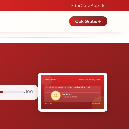
Fitur
Cara
Populer
Cek Gratis
/ 100