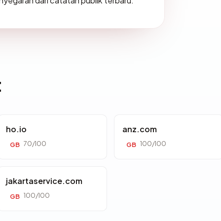
enyegaran dari catatan publik terbaru.
t
ho.io
anz.com
70/100
100/100
GB
GB
jakartaservice.com
100/100
GB