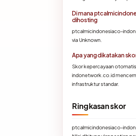
Di mana ptcalmicindon
dihosting
ptcalmicindonesiaco-indon
via Unknown.
Apa yang dikatakan sk
Skor kepercayaan otomatis
indonetwork.co.id mencermi
infrastruktur standar.
Ringkasan skor
ptcalmicindonesiaco-indon