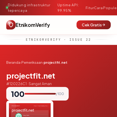
Didukung infrastruktur
Uptime API:
·
Fitur
Cara
Popule
tepercaya
99.95%
EtnikomVerify
Cek Gratis
ETNIKOMVERIFY · ISSUE 22
Beranda
›
Pemeriksaan
›
projectfit.net
projectfit.net
#120226C1 · Sangat Aman
100
/ 100