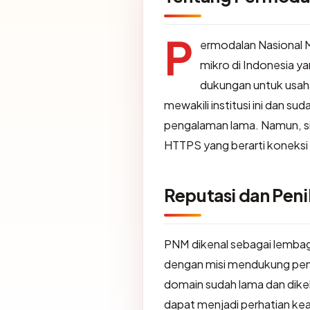
P
ermodalan Nasional 
mikro di Indonesia 
dukungan untuk usaha
mewakili institusi ini dan su
pengalaman lama. Namun, si
HTTPS yang berarti koneksi 
Reputasi dan Penil
PNM dikenal sebagai lembag
dengan misi mendukung pen
domain sudah lama dan dikel
dapat menjadi perhatian ke