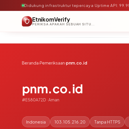
Didukung infrastruktur tepercaya
·
Uptime API: 99.
EtnikomVerify
PERIKSA APAKAH SEBUAH SITUS AMAN, TEPERCAYA, DAN TERVERIFIKASI DALAM HITUNGAN DETIK.
Beranda
›
Pemeriksaan
›
pnm.co.id
pnm.co.id
#E580A72D · Aman
Indonesia
103.105.216.20
Tanpa HTTPS