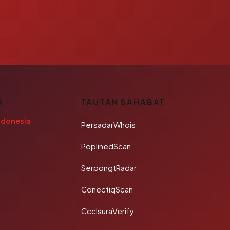
A
TAUTAN SAHABAT
ndonesia
PersadarWhois
PoplinedScan
SerpongtRadar
ConectiqScan
CcclsuraVerify