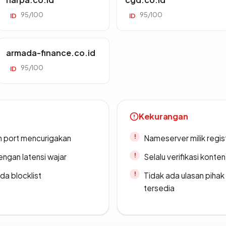
95/100
95/100
ID
ID
armada-finance.co.id
95/100
ID
Kekurangan
n port mencurigakan
Nameserver milik regi
engan latensi wajar
Selalu verifikasi kont
da blocklist
Tidak ada ulasan piha
tersedia