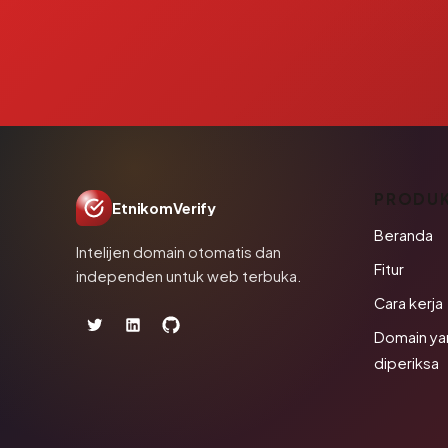
PRODU
EtnikomVerify
Beranda
Intelijen domain otomatis dan
Fitur
independen untuk web terbuka.
Cara kerja
Domain ya
diperiksa