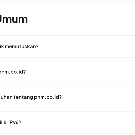
 Umum
tuk memutuskan?
 pnm.co.id?
luhan tentang pnm.co.id?
iki IPv6?