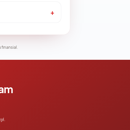
 finansial.
lam
yi.