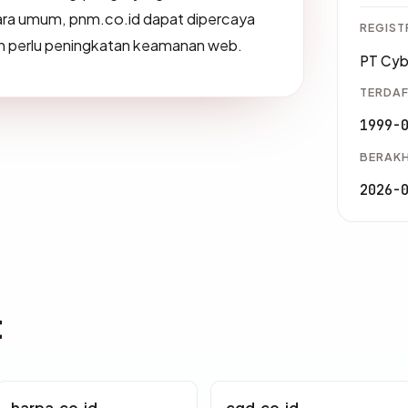
cara umum, pnm.co.id dapat dipercaya
REGIST
n perlu peningkatan keamanan web.
PT Cyb
TERDAF
1999-
BERAKH
2026-
t
harpa.co.id
cgd.co.id