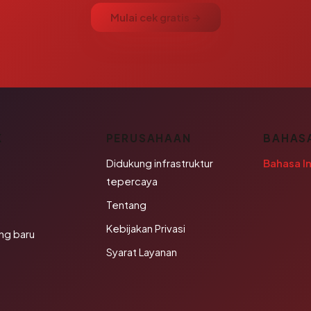
Mulai cek gratis →
K
PERUSAHAAN
BAHAS
Didukung infrastruktur
Bahasa I
tepercaya
Tentang
Kebijakan Privasi
ng baru
Syarat Layanan