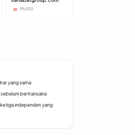
95/100
ID
strar yang sama
en sebelum bertransaksi
k ketiga independen yang