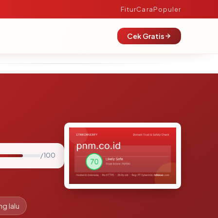
Fitur
Cara
Populer
Cek Gratis
/ 100
ng lalu