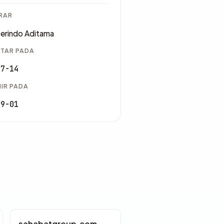
RAR
erindo Aditama
TAR PADA
07-14
IR PADA
09-01
sahabatgroup.com