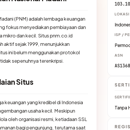
103.1
LOKASI
Madani (PNM) adalah lembaga keuangan
Indones
yang fokus menyediakan pembiayaan dan
ISP / P
 mikro dan kecil. Situs pnm.co.id
dah aktif sejak 1999, menunjukkan
Permod
tus ini belum menggunakan protokol
ASN
tidak sepenuhnya terenkripsi.
AS136
aian Situs
SERTI
SERTIFI
a keuangan yang kredibel di Indonesia
Tanpa 
gembangan usaha kecil. Meskipun
ola oleh organisasi resmi, ketiadaan SSL
REGI
amanan bagi pengunjung, terutama saat