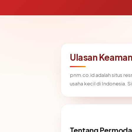
Ulasan Keaman
pnm.co.id adalah situs re
usaha kecil di Indonesia. S
Tentang Permodal