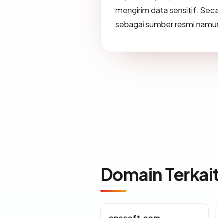
mengirim data sensitif. Se
sebagai sumber resmi namu
Domain Terkai
cpssoft.com