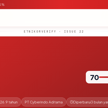
95%
ETNIKOMVERIFY · ISSUE 22
70
26.9 tahun
PT Cyberindo Aditama
Diperbarui
3 bulan ya