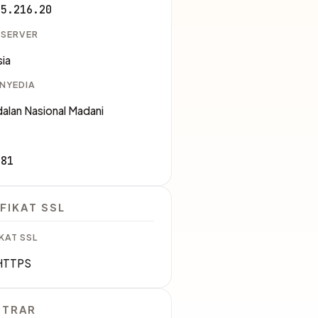
05.216.20
 SERVER
ia
ENYEDIA
alan Nasional Madani
881
FIKAT SSL
KAT SSL
HTTPS
STRAR