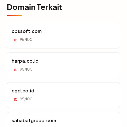
Domain Terkait
cpssoft.com
95/100
ID
harpa.co.id
95/100
ID
cgd.co.id
95/100
ID
sahabatgroup.com