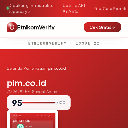
Didukung infrastruktur
Uptime API:
·
Fitur
Cara
Popule
tepercaya
99.95%
EtnikomVerify
Cek Gratis
ETNIKOMVERIFY · ISSUE 22
Beranda
›
Pemeriksaan
›
pim.co.id
pim.co.id
#39A2925E · Sangat Aman
95
/ 100