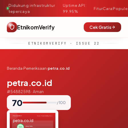
Didukung infrastruktur
Uptime API:
·
Fitur
Cara
Popule
tepercaya
99.95%
EtnikomVerify
Cek Gratis
ETNIKOMVERIFY · ISSUE 22
Beranda
›
Pemeriksaan
›
petra.co.id
petra.co.id
#54882598 · Aman
70
/ 100