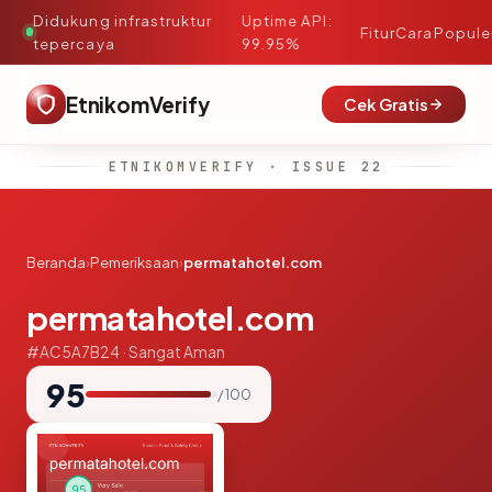
Didukung infrastruktur
Uptime API:
·
Fitur
Cara
Popule
tepercaya
99.95%
EtnikomVerify
Cek Gratis
ETNIKOMVERIFY · ISSUE 22
Beranda
›
Pemeriksaan
›
permatahotel.com
permatahotel.com
#AC5A7B24 · Sangat Aman
95
/ 100