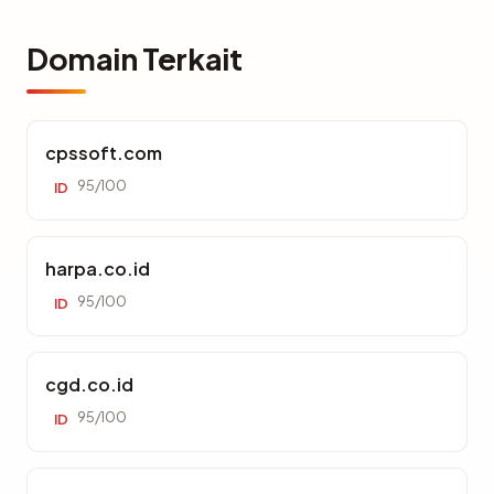
Domain Terkait
cpssoft.com
95/100
ID
harpa.co.id
95/100
ID
cgd.co.id
95/100
ID