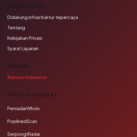
PERUSAHAAN
Didukung infrastruktur tepercaya
Tentang
Kebijakan Privasi
Syarat Layanan
BAHASA
Bahasa Indonesia
TAUTAN SAHABAT
PersadarWhois
PoplinedScan
SerpongtRadar