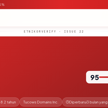
95%
ETNIKOMVERIFY · ISSUE 22
95
18.2 tahun
Tucows Domains Inc.
Diperbarui
3 bulan yang 