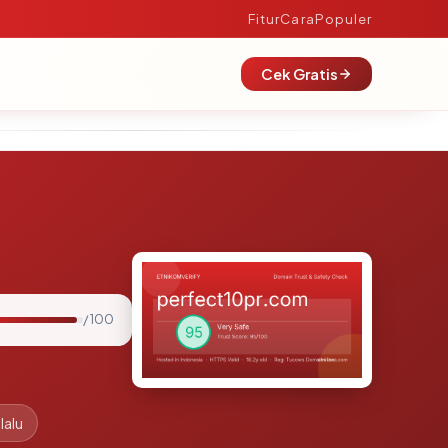
Fitur
Cara
Populer
Cek Gratis
/ 100
lalu