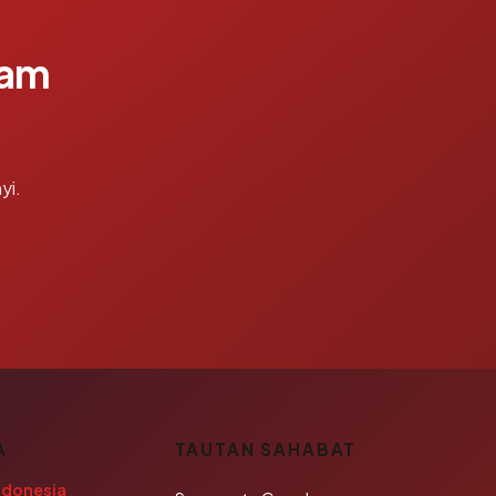
lam
yi.
A
TAUTAN SAHABAT
ndonesia