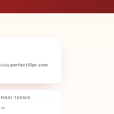
 pada
perfect10pr.com
RMASI TEKNIS
 IP