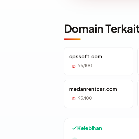
Domain Terkai
cpssoft.com
95/100
ID
medanrentcar.com
95/100
ID
Kelebihan