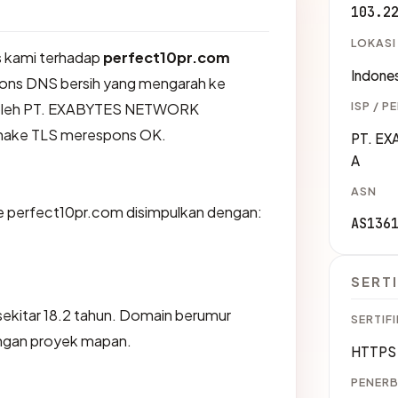
103.2
LOKASI
 kami terhadap
perfect10pr.com
Indones
ons DNS bersih yang mengarah ke
ISP / P
n oleh PT. EXABYTES NETWORK
hake TLS merespons OK.
PT. E
A
ASN
 perfect10pr.com disimpulkan dengan:
AS136
SERTI
sekitar 18.2 tahun. Domain berumur
SERTIFI
engan proyek mapan.
HTTPS 
PENERB