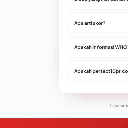
Apa arti skor?
Apakah informasi WHO
Apakah perfect10pr.co
Laporan in