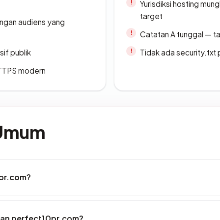
Yurisdiksi hosting mun
target
engan audiens yang
Catatan A tunggal — ta
if publik
Tidak ada security.txt 
TTPS modern
 Umum
0pr.com?
an perfect10pr.com?