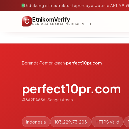
Didukung infrastruktur tepercaya
·
Uptime API: 99.
EtnikomVerify
PERIKSA APAKAH SEBUAH SITUS AMAN, TEPERCAYA, DAN TERVERIFIKASI DALAM HITUNGAN DETIK.
Beranda
›
Pemeriksaan
›
perfect10pr.com
perfect10pr.com
#8A2EA656 · Sangat Aman
Indonesia
103.229.73.203
HTTPS Valid