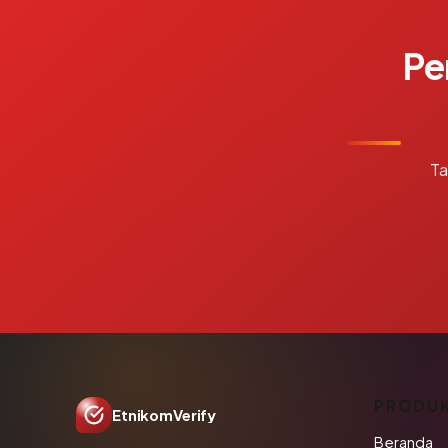
Pe
Ta
PRODU
EtnikomVerify
Beranda