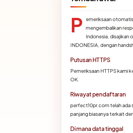
P
emeriksaan otomatis
mengembalikan resp
Indonesia, disajika
INDONESIA, dengan hands
Putusan HTTPS
Pemeriksaan HTTPS kami ke
OK.
Riwayat pendaftaran
perfect10pr.com telah ada 
panjang biasanya terkait d
Di mana data tinggal