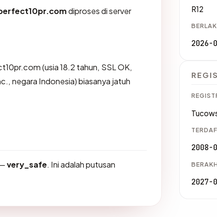
R12
perfect10pr.com
diproses di server
BERLAK
2026-
t10pr.com (usia 18.2 tahun, SSL OK,
REGI
c., negara Indonesia) biasanya jatuh
REGIST
Tucows
TERDAF
2008-
—
very_safe
. Ini adalah putusan
BERAKH
2027-