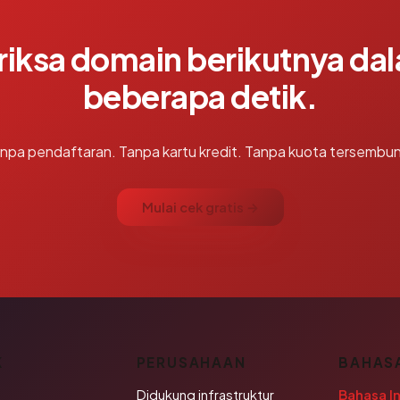
riksa domain berikutnya da
beberapa detik.
npa pendaftaran. Tanpa kartu kredit. Tanpa kuota tersembun
Mulai cek gratis →
K
PERUSAHAAN
BAHAS
Didukung infrastruktur
Bahasa I