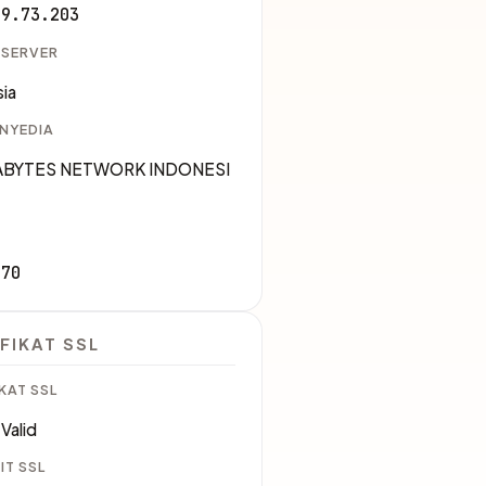
29.73.203
 SERVER
ia
ENYEDIA
XABYTES NETWORK INDONESI
170
FIKAT SSL
KAT SSL
Valid
IT SSL