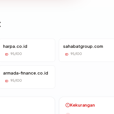
t
harpa.co.id
sahabatgroup.com
95/100
95/100
ID
ID
armada-finance.co.id
95/100
ID
Kekurangan