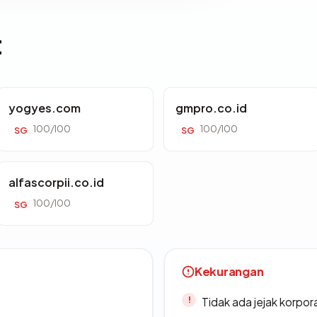
t
yogyes.com
gmpro.co.id
100/100
100/100
SG
SG
alfascorpii.co.id
100/100
SG
Kekurangan
Tidak ada jejak korpora