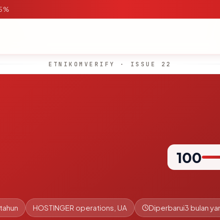
95%
ETNIKOMVERIFY · ISSUE 22
100
 tahun
HOSTINGER operations, UA
Diperbarui
3 bulan yan