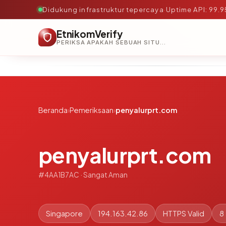
Didukung infrastruktur tepercaya
·
Uptime API: 99.
EtnikomVerify
PERIKSA APAKAH SEBUAH SITUS AMAN, TEPERCAYA, DAN TERVERIFIKASI DALAM HITUNGAN DETIK.
Beranda
›
Pemeriksaan
›
penyalurprt.com
penyalurprt.com
#4AA1B7AC · Sangat Aman
Singapore
194.163.42.86
HTTPS Valid
8