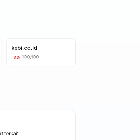
kebi.co.id
100/100
SG
t terkait