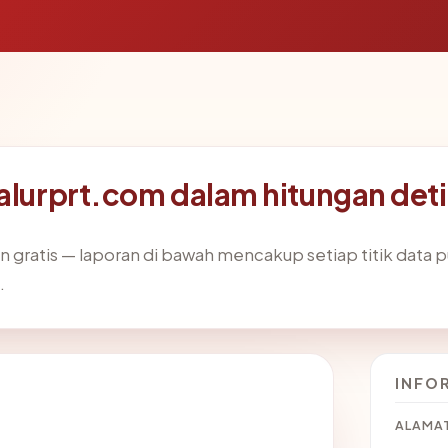
yalurprt.com dalam hitungan det
gratis — laporan di bawah mencakup setiap titik data pu
.
INFO
ALAMAT