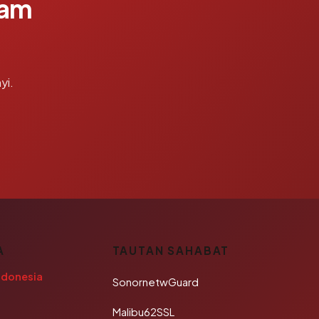
lam
yi.
A
TAUTAN SAHABAT
ndonesia
SonornetwGuard
Malibu62SSL