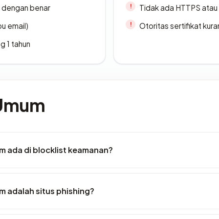
i dengan benar
Tidak ada HTTPS atau s
u email)
Otoritas sertifikat ku
g 1 tahun
 Umum
m ada di blocklist keamanan?
 adalah situs phishing?