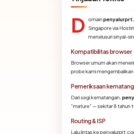
D
omain
penyalurpr
Singapore via Hostin
menelusuri sinyal-sin
Kompatibilitas browser
Browser umum akan menerima
probe kami mengembalikan "O
Pemeriksaan kematang
Dari segi kematangan,
peny
"mature" — sekitar 8 tahun t
Routing & ISP
Lalu lintas ke penyalurprt.co