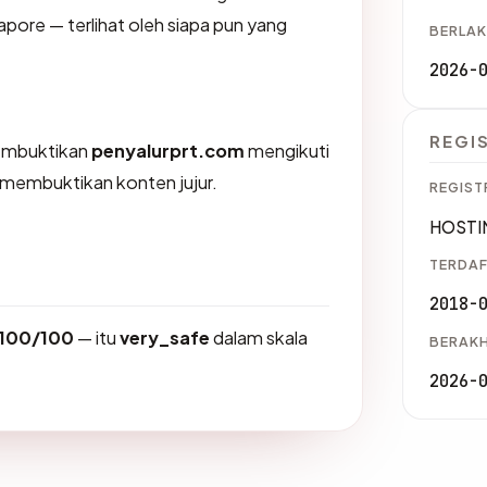
gapore — terlihat oleh siapa pun yang
BERLAK
2026-
REGI
membuktikan
penyalurprt.com
mengikuti
K membuktikan konten jujur.
REGIST
HOSTIN
TERDAF
2018-
100/100
— itu
very_safe
dalam skala
BERAKH
2026-