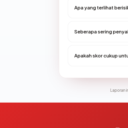
Apa yang terlihat beri
Seberapa sering penyal
Apakah skor cukup un
Laporan in