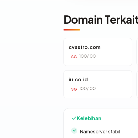
Domain Terkai
cvastro.com
100/100
SG
iu.co.id
100/100
SG
Kelebihan
Nameserver stabil