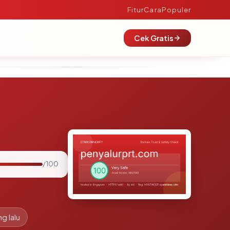
Fitur
Cara
Populer
Cek Gratis
/ 100
g lalu