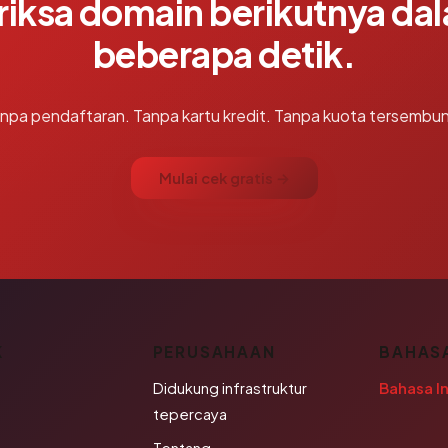
riksa domain berikutnya da
beberapa detik.
npa pendaftaran. Tanpa kartu kredit. Tanpa kuota tersembun
Mulai cek gratis →
K
PERUSAHAAN
BAHAS
Didukung infrastruktur
Bahasa I
tepercaya