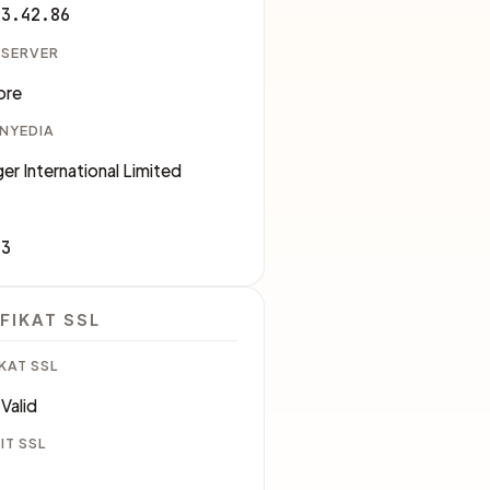
63.42.86
 SERVER
ore
ENYEDIA
er International Limited
83
FIKAT SSL
KAT SSL
Valid
IT SSL