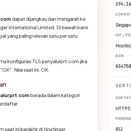
194.1
LOKASI
t.com
dapat dijangkau dan mengarah ke
Singap
ger International Limited. Di bawah kami
ISP / P
yal yang paling relevan satu per satu.
Hosting
ASN
 konfigurasi TLS penyalurprt.com jika
AS475
K". Nilai saat ini: OK.
an
SERTI
alurprt.com
berada dalam kategori
SERTIFI
erdaftar.
HTTPS 
PENERB
m saat ini berakhir di Hostinger
R12