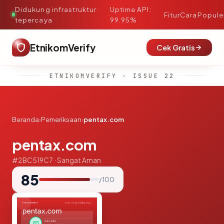
Didukung infrastruktur
Uptime API:
·
Fitur
Cara
Popule
tepercaya
99.95%
EtnikomVerify
Cek Gratis
ETNIKOMVERIFY · ISSUE 22
Beranda
›
Pemeriksaan
›
pentax.com
pentax.com
#2BC519C7 · Sangat Aman
85
/ 100