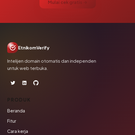
Mulai cek gratis →
EtnikomVerify
Intelijen domain otomatis dan independen
untuk web terbuka.
PRODUK
Beranda
Fitur
Cara kerja