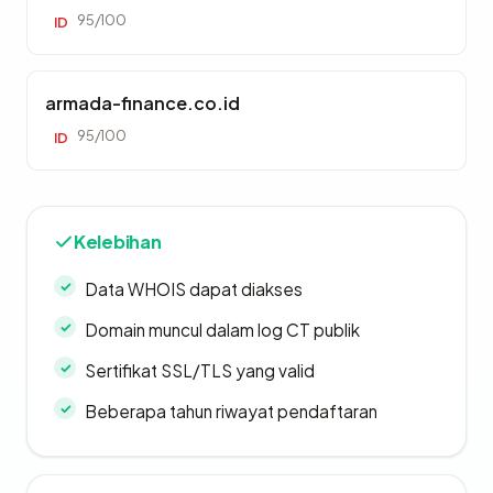
95/100
ID
armada-finance.co.id
95/100
ID
Kelebihan
Data WHOIS dapat diakses
Domain muncul dalam log CT publik
Sertifikat SSL/TLS yang valid
Beberapa tahun riwayat pendaftaran