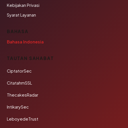
Kebijakan Privasi
Syarat Layanan
BAHASA
Bahasa Indonesia
TAUTAN SAHABAT
CiptatorSec
CitatahmSSL
ThecakesRadar
IntikarySec
LeboyedeTrust