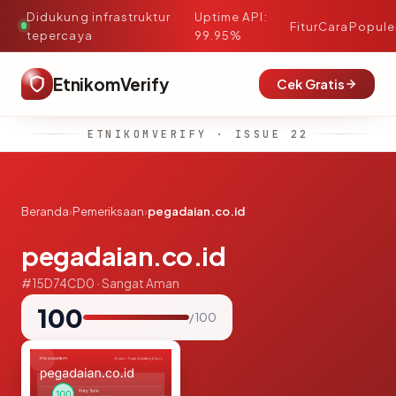
Didukung infrastruktur
Uptime API:
·
Fitur
Cara
Popule
tepercaya
99.95%
EtnikomVerify
Cek Gratis
ETNIKOMVERIFY · ISSUE 22
Beranda
›
Pemeriksaan
›
pegadaian.co.id
pegadaian.co.id
#15D74CD0 · Sangat Aman
100
/ 100