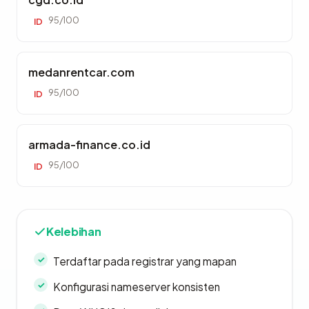
95/100
ID
medanrentcar.com
95/100
ID
armada-finance.co.id
95/100
ID
Kelebihan
Terdaftar pada registrar yang mapan
Konfigurasi nameserver konsisten