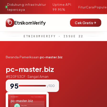
Didukung infrastruktur
Uptime API:
·
Fitur
Cara
Popule
tepercaya
99.95%
EtnikomVerify
Cek Gratis
ETNIKOMVERIFY · ISSUE 22
Beranda
›
Pemeriksaan
›
pc-master.biz
pc-master.biz
#E20F53CF · Sangat Aman
95
/ 100