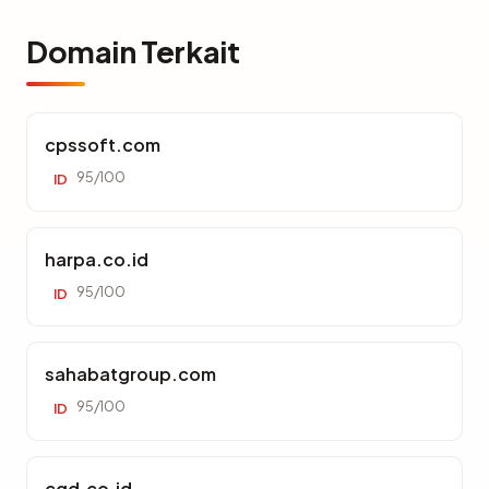
Domain Terkait
cpssoft.com
95/100
ID
harpa.co.id
95/100
ID
sahabatgroup.com
95/100
ID
cgd.co.id