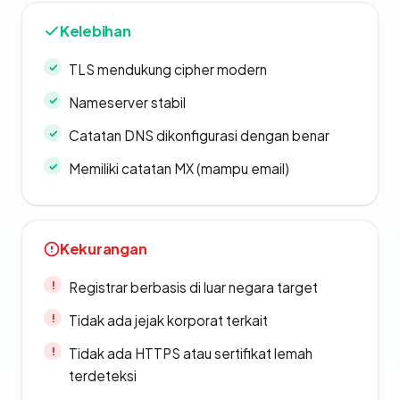
Kelebihan
TLS mendukung cipher modern
Nameserver stabil
Catatan DNS dikonfigurasi dengan benar
Memiliki catatan MX (mampu email)
Kekurangan
Registrar berbasis di luar negara target
Tidak ada jejak korporat terkait
Tidak ada HTTPS atau sertifikat lemah
terdeteksi