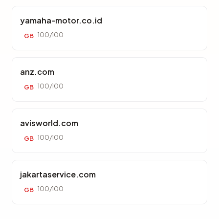
yamaha-motor.co.id
100/100
GB
anz.com
100/100
GB
avisworld.com
100/100
GB
jakartaservice.com
100/100
GB