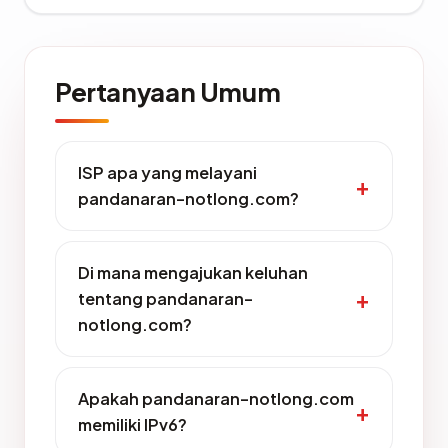
Pertanyaan Umum
ISP apa yang melayani
pandanaran-notlong.com?
Di mana mengajukan keluhan
tentang pandanaran-
notlong.com?
Apakah pandanaran-notlong.com
memiliki IPv6?