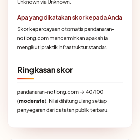
Unknown via Unknown.
Apa yang dikatakan skor kepada Anda
Skor kepercayaan otomatis pandanaran-
notlong.com mencerminkan apakah ia
mengikuti praktik infrastruktur standar.
Ringkasan skor
pandanaran-notlong.com → 40/100
(
moderate
). Nilai dihitung ulang setiap
penyegaran dari catatan publik terbaru.